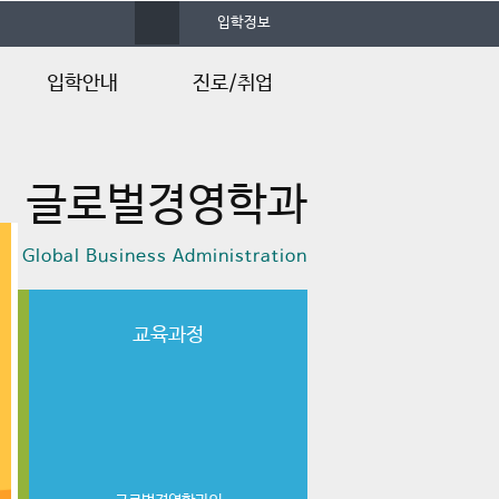
사
입학정보
이
트
맵
입학안내
진로/취업
입학안내
졸업후진로
글로벌경영학과
입학Q&A
f Global Business Administration
교육과정