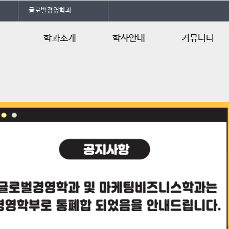
글로벌경영학과
학과소개
학사안내
커뮤니티
학과소개
학사일정
공지사항
전공자격증
교육과정
학과소식
오시는길
행사/일정안내
Department o
행사갤러리
언론속의 건양
Q&A