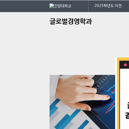
본문 바로가기
대메뉴 바로가기
2025학년도 이전
주
글로벌경영학과
메
뉴