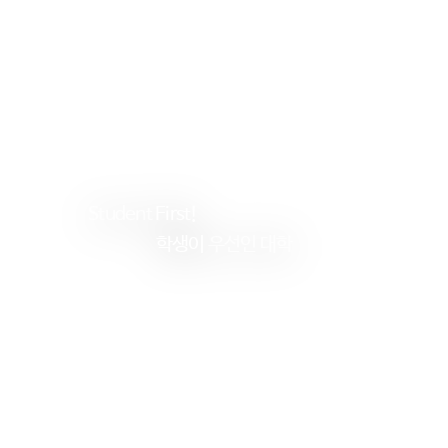
Student
First!
학생이
우선인 대학
건
양
대
학
교