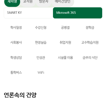
재학생
교직원
방문자
예비건양인
SMART KY
Microsoft 365
학사일정
수강신청
공병결
장학금
사회봉사
현장실습
취업지원
교수학습지원
학생상담
인성관
시설물 이용
금주의 식단
통학버스
WiFi
언론속의 건양