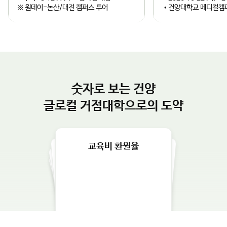
라
라
넘어 세계적인 국방 특화 도시로 도약할 수 있도록 대학의 모든 역
※ 원데이-논산/대전 캠퍼스 투어
•건양대학교 메디컬캠
량을 아끼지 않겠다”고 강조했다.
이
이
드
드
숫자로 보는 건양
글로컬 거점대학으로의 도약
교육비 환원율
학생 1인당 장학금
학생1인당 교육비
건양대학교 개교 35주년
2024년 취업률
18,343,748.8
1,633,567
75.6
35
원
주년
%
244.7