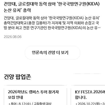
단순한 문화 체험을 넘어 건양대학교병원의 우수한 의료 인프라와
야 직업을 탐색했다.한편, 논산계룡진로직업체험지원센터는 앞으
건양대, 글로컬대학 동력 삼아 ‘한국국방연구원(KIDA)
지역 산업체 현장을 유기적으로 연계한 차별화된 교육 프로그램을
로도 지역사회와 대학의 교육 인프라를 연계한 다양한 진로체험 프
논산 유치’ 총력
선보였다.참가 학생들은 수준별 맞춤형 한국어 교육을 받았으며, 건
로그램을 지속적으로 운영하여 학생들의 진로 탐색 기회를 확대하
양대학교병원과 역사관 견학, 국민체력100 논산체력인증센터 체력
고, 학부모와 함께하는 진로교육 문화 조성에도 힘쓸 계획이다.
건양대, 글로컬대학 동력 삼아 ‘한국국방연구원(KIDA) 논산 유치’
측정, 하림공장 현장견학 등을 진행했다. 이를 통해 한국의 최첨단
총력건양대학교(총장 김용하)가 지자체 및 지역 의회와 손잡고 국
교육·의료 환경과 지역 산업 현장을 직접 체험하며 건양대의 특성
방 분야 최고 전문 연구기관인 한국국방연구원(KIDA)의 논산 유치
화 교육 역량을 깊이 이해하는 계기를 마련했다.또한 건양대 재학생
를 위해 전면에 나섰다.건양대는 5일(수) 오전 논산시청 상황실에
들과 함께 풍물놀이 및 김밥 만들기 체험, 전주한옥마을과 대천해수
2026.08.06
서 논산시(시장 백성현), 논산시의회(의장 이건창)와 함께 ‘한국국
욕장 등 지역 문화탐방을 진행하며 실질적인 글로벌 교류의 시간을
방연구원 논산 유치를 위한 업무협약(MOU)’을 체결했다고 밝혔
가졌다. 연수 마지막 날 열린 수료식에서는 참가자 전원에게 수료증
다. 이번 협약은 행정·의회·대학이 역량을 집결하여 대한민국을 대
을 수여하고 성과를 공유했다.건양대는 이번 연수를 계기로 SIUT
언론속의 건양 더 보기
표하는 국방군수산업도시 생태계를 완성하기 위해 추진됐다.특히
와의 협력관계를 더욱 공고히 하고, 학생교류 및 공동교육 등 다양
건양대는 ‘글로컬대학’ 사업 추진과 연계하여 KIDA 유치의 핵심 동
한 국제교류 사업을 지속적으로 확대해 우수한 외국인 유학생 유치
력이 될 대학의 연구·교육 인프라를 전폭 지원한다. 대학 측은
기반을 더욱 강화할 방침이다.이걸재 건양대학교 대외협력처장은
KIDA 이전 과정에서 필요한 임시 연구공간 및 시설 공유를 비롯해
"이번 연수는 한국어 교육과 전공·문화체험, 그리고 건양대의 우수
▲국방 AI 및 방산 분야 공동 연구 추진 ▲KIDA 연계 국방혁신정책
한 인프라를 연계한 실질적인 글로벌 교류 프로그램"이라며 "앞으로
건양 팝업존
이
다
공동 연구 및 협력 모델 개발 ▲지자체·KIDA·대학 공동 학술세미
도 해외 협력대학과의 지속적인 교류를 확대하고, 우수 외국인 유학
나 및 정책 포럼 개최 등을 적극 실행하며 KIDA 논산 유치의 당위성
생 유치와 글로벌 교육협력 강화를 위해 최선을 다하겠다"고 밝혔
전
음
과 정책적 완성도를 높일 계획이다.김용하 총장은 “건양대가 보유
다.
2026학년도 캠퍼스 투어 참가자
KY FESTA 202
한 국방 AI 및 방산 관련 교육·연구 인프라는 KIDA의 혁신 연구를
슬
슬
밑받침할 최적의 파트너가 될 것”이라며, “글로컬대학으로서 지역
모집 안내
합니다.
과 대학이 함께 성장하는 성공 모델을 만들고, 논산이 대한민국을
•투어 : 8.12(수) / 고등학생 대상
•2026.10.22(목)~2