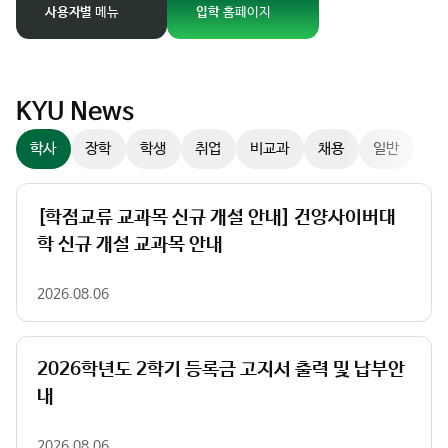
경
사용자별
메뉴
입학
홈페이지
팝업존
이
미
지
슬
KYU News
라
학사
장학
학생
취업
비교과
채용
일반
이
더
컨
[학점교류 교과목 신규 개설 안내] 건양사이버대
트
학 신규 개설 교과목 안내
롤
러
2026.08.06
2026학년도 2학기 등록금 고지서 출력 및 납부안
내
2026.08.06