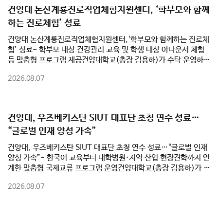
건양대 논산계룡진로직업체험지원센터, ‘학부모와 함께
하는 진로체험’ 성료
건양대 논산계룡진로직업체험지원센터,‘학부모와 함께하는 진로체
험’ 성료- 학부모 대상 건강관리 교육 및 학생 대상 아나운서 체험
등 맞춤형 프로그램 제공건양대학교(총장 김용하)가 수탁 운영하는
논산계룡진로직업체험지원센터(센터장 최동훈)가 여름방학을 맞
2026.08.07
아 관내 학부모와 학생을 대상으로 진행한 ‘학부모와 함께하는 진로
체험’ 프로그램을 성황리에 마쳤다고 밝혔다.지난 3일과 7일 양일
간 진행된 프로그램은 학부모와 자녀가 각자의 관심 분야에 맞는 맞
춤형 진로체험에 참여하며 직업세계를 이해하고, 가족 간 진로 소통
건양대, 우즈베키스탄 SIUT 대표단 초청 연수 성료…
을 강화하기 위해 마련됐다.8월 3일 열린 1차 프로그램에서 학생들
“글로벌 인재 양성 가속”
은 건양대 KY 큐레이팅 스테이션에서 ‘아나운서 진로체험’에 참여
했다. 실제 방송 시설에서 뉴스 원고 리딩과 발성법을 익혔으며, 개
건양대, 우즈베키스탄 SIUT 대표단 초청 연수 성료…“글로벌 인재
인별 체험 영상을 제공받아 발표 모습을 점검했다. 같은 시간 학부
양성 가속”- 한국어 교육부터 대학병원·지역 산업 현장견학까지 연
모들은 건양대 간호학과 송민선 교수의 ‘심뇌혈관질환 예방 교육’을
계한 맞춤형 국제교류 프로그램 운영건양대학교(총장 김용하)가 지
통해 만성질환 관리와 9대 생활수칙, 응급대처법 등 실생활 건강관
난 7월 19일부터 24일까지 5박 6일간 우즈베키스탄 사마르칸트
리 노하우를 배웠다.이어 7일 2차 프로그램에서는 학생 대상 ‘조향
2026.08.07
국제기술대학교(SIUT) 대표단을 초청해 '2026학년도 우즈베키스
사 창업 체험’과 학부모 대상 ‘업사이클 공예가 체험’이 진행됐다.
탄 SIUT 단기연수 프로그램'을 성공적으로 마쳤다.이번 연수에는
학생들은 직접 향을 조합해 왁스타블렛을 제작하며 향기 산업을 이
SIUT 부총장과 인솔교원, 학생 등 총 17명이 참가했다. 건양대는
해했고, 학부모들은 보자기 가방을 제작하며 친환경 가치와 공예 분