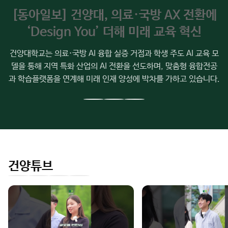
소
[동아일보] 건양대, 의료·국방 AX 전환에
식
‘Design You’ 더해 미래 교육 혁신
건양대학교는 의료·국방 AI 융합 실증 거점과 학생 주도 AI 교육 모
델을 통해 지역 특화 산업의 AI 전환을 선도하며, 맞춤형 융합전공
과 학습플랫폼을 연계해 미래 인재 양성에 박차를 가하고 있습니다.
이
다
전
음
슬
슬
라
라
이
이
건양튜브
드
드
인
유
페
네
스
튜
이
이
타
브
스
버