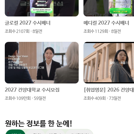
그
북
블
램
로
글로컬 2027 수시배너
메디컬 2027 수시배너
조회수 2107회 · 8일전
조회수 1129회 · 8일전
그
2027 건양대학교 수시모집
조회수 109만회 · 59일전
조회수 409회 · 73일전
원하는 정보를 한 눈에!