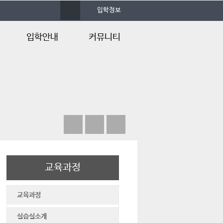
사
입학정보
이
트
맵
입학안내
커뮤니티
증
입학안내
공지사항
자주하는질문
학과소식
입시Q&A
행사갤러리
입시설명회
자료실
언론속의 건양
교육과정
교육과정
실습실소개