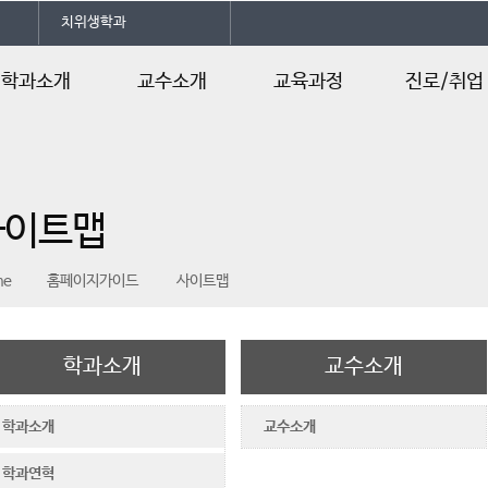
치위생학과
학과소개
교수소개
교육과정
진로/취업
학과소개
교수소개
교육과정
진로 및 자격
학과연혁
실습실소개
취업현황
사이트맵
학사일정
전공 동아리
취업정보
학생회 조직도
협력기관
me
홈페이지가이드
사이트맵
대학원 소개
관련사이트
학과소개
교수소개
학과소개
교수소개
학과연혁