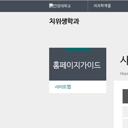
본문 바로가기
대메뉴 바로가기
의과학계열
주
치위생학과
메
뉴
홈페이지가이드
페이스북
인스타그램
print
Ho
사이트맵