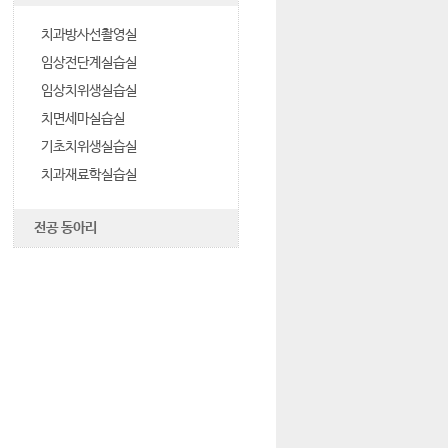
치과방사선촬영실
임상전단계실습실
임상치위생실습실
치면세마실습실
기초치위생실습실
치과재료학실습실
전공 동아리