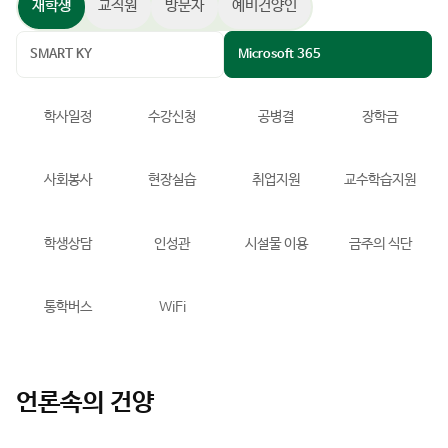
원하는 정보를 한 눈에!
재학생
교직원
방문자
예비건양인
SMART KY
Microsoft 365
학사일정
수강신청
공병결
장학금
사회봉사
현장실습
취업지원
교수학습지원
학생상담
인성관
시설물 이용
금주의 식단
통학버스
WiFi