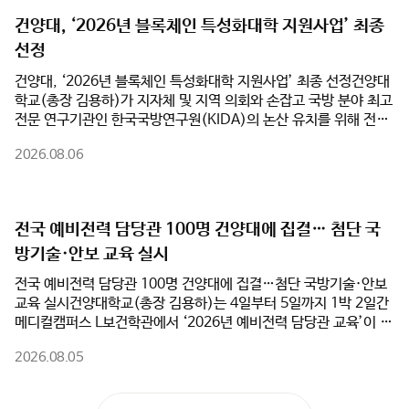
과 정책적 완성도를 높일 계획이다.김용하 총장은 “건양대가 보유
한 국방 AI 및 방산 관련 교육·연구 인프라는 KIDA의 혁신 연구를
밑받침할 최적의 파트너가 될 것”이라며, “글로컬대학으로서 지역
건양대, ‘2026년 블록체인 특성화대학 지원사업’ 최종
과 대학이 함께 성장하는 성공 모델을 만들고, 논산이 대한민국을
넘어 세계적인 국방 특화 도시로 도약할 수 있도록 대학의 모든 역
선정
량을 아끼지 않겠다”고 강조했다.
건양대, ‘2026년 블록체인 특성화대학 지원사업’ 최종 선정​건양대
학교(총장 김용하)가 지자체 및 지역 의회와 손잡고 국방 분야 최고
전문 연구기관인 한국국방연구원(KIDA)의 논산 유치를 위해 전면
에 나섰다.건양대는 5일(수) 오전 논산시청 상황실에서 논산시(시
2026.08.06
장 백성현), 논산시의회(의장 이건창)와 함께 ‘한국국방연구원 논
산 유치를 위한 업무협약(MOU)’을 체결했다고 밝혔다. 이번 협약
은 행정·의회·대학이 역량을 집결하여 대한민국을 대표하는 국방군
수산업도시 생태계를 완성하기 위해 추진됐다.특히 건양대는 ‘글로
컬대학’ 사업 추진과 연계하여 KIDA 유치의 핵심 동력이 될 대학의
연구·교육 인프라를 전폭 지원한다. 대학 측은 KIDA 이전 과정에서
전국 예비전력 담당관 100명 건양대에 집결… 첨단 국
필요한 임시 연구공간 및 시설 공유를 비롯해 ▲국방 AI 및 방산 분
방기술·안보 교육 실시
야 공동 연구 추진 ▲KIDA 연계 국방혁신정책 공동 연구 및 협력 모
델 개발 ▲지자체·KIDA·대학 공동 학술세미나 및 정책 포럼 개최
전국 예비전력 담당관 100명 건양대에 집결…첨단 국방기술·안보
등을 적극 실행하며 KIDA 논산 유치의 당위성과 정책적 완성도를
교육 실시건양대학교(총장 김용하)는 4일부터 5일까지 1박 2일간
높일 계획이다.김용하 총장은 “건양대가 보유한 국방 AI 및 방산 관
메디컬캠퍼스 L보건학관에서 ‘2026년 예비전력 담당관 교육’이 성