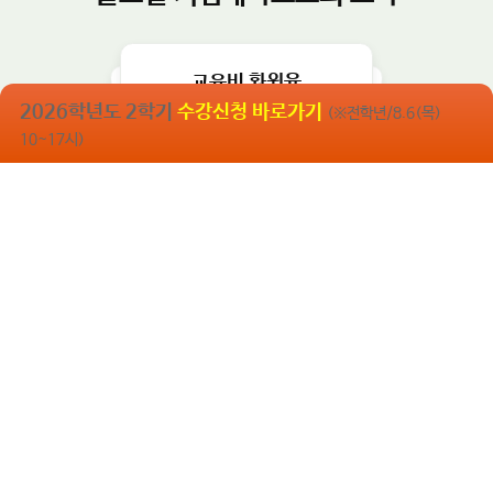
다.​
숫자로 보는 건양
글로컬 거점대학으로의 도약
2026학년도 2학기
수강신청 바로가기
(※전학년/8.6(목)
10~17시)
학생 1인당 장학금
교육비 환원율
학생1인당 교육비
건양대학교 개교 35주년
2024년 취업률
18,343,748.8
원
75.6
주년
35
%
244.7
1,633,567
%
원
(개교 1991년)
(2024.12.31 기준)
(2024년 결산)
※ 캠퍼스 통합
(2024년 결산)
(2024년 결산)
※ 국가 및 지방자치단체 제외
※ 학부, 대학원 합산