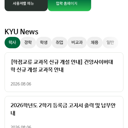
경
사용자별
메뉴
입학
홈페이지
팝업존
이
미
지
슬
KYU News
라
학사
장학
학생
취업
비교과
채용
일반
이
더
컨
[학점교류 교과목 신규 개설 안내] 건양사이버대
트
학 신규 개설 교과목 안내
롤
러
2026.08.06
2026학년도 2학기 등록금 고지서 출력 및 납부안
내
2026.08.06