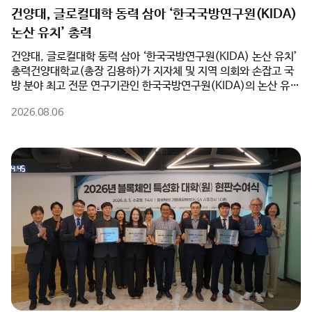
언론속의 건양
건양대, 글로컬대학 동력 삼아 ‘한국국방연구원(KIDA)
논산 유치’ 총력
건양대, 글로컬대학 동력 삼아 ‘한국국방연구원(KIDA) 논산 유치’
총력건양대학교(총장 김용하)가 지자체 및 지역 의회와 손잡고 국
방 분야 최고 전문 연구기관인 한국국방연구원(KIDA)의 논산 유치
를 위해 전면에 나섰다.건양대는 5일(수) 오전 논산시청 상황실에
2026.08.06
서 논산시(시장 백성현), 논산시의회(의장 이건창)와 함께 ‘한국국
방연구원 논산 유치를 위한 업무협약(MOU)’을 체결했다고 밝혔
다. 이번 협약은 행정·의회·대학이 역량을 집결하여 대한민국을 대
표하는 국방군수산업도시 생태계를 완성하기 위해 추진됐다.특히
건양대는 ‘글로컬대학’ 사업 추진과 연계하여 KIDA 유치의 핵심 동
력이 될 대학의 연구·교육 인프라를 전폭 지원한다. 대학 측은
KIDA 이전 과정에서 필요한 임시 연구공간 및 시설 공유를 비롯해
▲국방 AI 및 방산 분야 공동 연구 추진 ▲KIDA 연계 국방혁신정책
공동 연구 및 협력 모델 개발 ▲지자체·KIDA·대학 공동 학술세미
나 및 정책 포럼 개최 등을 적극 실행하며 KIDA 논산 유치의 당위성