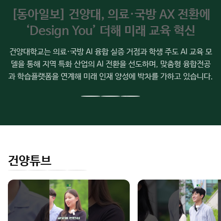
주
01
02
03
04
05
06
07
08
09
요
소
[동아일보] 건양대, 의료·국방 AX 전환에
식
‘Design You’ 더해 미래 교육 혁신
건양대학교는 의료·국방 AI 융합 실증 거점과 학생 주도 AI 교육 모
델을 통해 지역 특화 산업의 AI 전환을 선도하며, 맞춤형 융합전공
과 학습플랫폼을 연계해 미래 인재 양성에 박차를 가하고 있습니다.
이
다
전
음
슬
슬
라
라
이
이
건양튜브
드
드
인
유
페
네