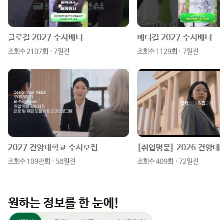
스
튜
이
이
타
브
스
버
그
북
블
램
로
글로컬 2027 수시배너
메디컬 2027 수시배너
조회수 2107회 · 7일전
조회수 1129회 · 7일전
그
2027 건양대학교 수시모집
조회수 109만회 · 58일전
조회수 409회 · 72일전