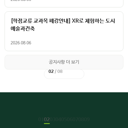
[학점교류 교과목 폐강안내] XR로 체험하는 도시
예술과건축
2026.08.06
공지사항 더 보기
02
/
02
이
다
02
/
08
전
이
음
다
슬
전
슬
음
라
슬
라
슬
이
라
이
라
드
이
드
이
드
드