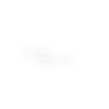
Student
First!
학생이
우선인 대학
건
양
대
학
교