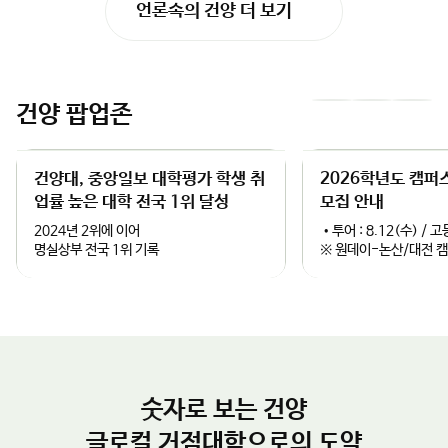
련 교육·연구 인프라는 KIDA의 혁신 연구를 밑받침할 최적의 파트
황리에 마무리되었다.육군본부 동원참모부가 주최하고 건양대 평
너가 될 것”이라며, “글로컬대학으로서 지역과 대학이 함께 성장하
2026.08.05
생교육원(원장 장승국)이 주관한 이번 교육은 전국 예비전력 담당
는 성공 모델을 만들고, 논산이 대한민국을 넘어 세계적인 국방 특
언론속의 건양 더 보기
관 100명을 대상으로 급변하는 안보 환경과 미래 전장 변화에 대응
화 도시로 도약할 수 있도록 대학의 모든 역량을 아끼지 않겠다”고
할 전문성과 실무 역량을 강화하기 위해 마련됐다.이번 과정은 AI,
강조했다.
국방로봇, 드론 기반 전술 등 첨단 국방기술을 아우르는 다채로운
강의로 채워졌다. 씽크퓨처스 양성식 대표의 ‘미래기술의 이해와 우
리 삶의 변화’, 유클리드소프트 박주한 대표의 ‘AI Agent와 AI 보
건양 팝업존
이
다
안’, 한국생산기술연구원 조정산 박사의 ‘국방로봇 그리고 휴머노
이드’ 특강이 진행돼 실무적 통찰을 제공했다.이와 함께 건양대 최
전
음
소녀 교수의 ‘번아웃 극복과 정서 충만을 위한 인문학 강의’, 서울도
시문화연구원 엄길청 대표의 ‘국제정세의 충격과 미래지도자의 통
슬
슬
찰’, 건양대 김태진 교수의 ‘위기관리 및 갈등 해결 전략’ 등 리더의
균형 잡힌 시야를 넓히는 인문·안보 융합 프로그램도 운영됐다.마
건양대, 중앙일보 대학평가 학생 취
2026학년도 캠퍼
라
라
지막 날 수강생들은 육군본부 동원참모부의 ‘동원정책의 이해’ 강의
업률 높은 대학 전국 1위 달성
모집 안내
를 통해 핵심 정책을 파악했으며, 수료식에서는 총장 명의 표창 및
이
이
2024년 2위에 이어
•투어 : 8.12(수) /
우수자 시상이 진행됐다.건양대는 이번 교육을 통해 전국 네트워크
명실상부 전국 1위 기록
※ 원데이-논산/대전 
구축, 입시 홍보 채널 확보, K-글로컬 국방 특성화 대학 브랜드 강
드
드
화, 교육시설 활용을 통한 재정 기여 효과를 기대하고 있다.김용하
건양대학교 총장은“진정한 리더는 위기 속에서 길을 찾는 사람”이
라며“이번 교육을 통해 우리 예비전력 담당관들이 국민의 안전을
지키는 믿음직한 버팀목이 되어주길 기대한다”고 격려의 말을 전했