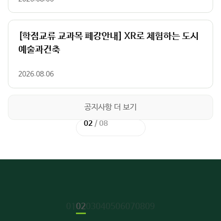
[학점교류 교과목 폐강안내] XR로 체험하는 도시
예술과건축
2026.08.06
공지사항 더 보기
02
02
/
/
02
08
이
이
다
다
전
전
음
음
슬
슬
슬
슬
라
라
라
라
이
이
이
이
드
드
드
드
주
01
02
03
04
05
06
07
08
09
요