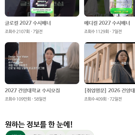
그
북
블
램
로
글로컬 2027 수시배너
메디컬 2027 수시배너
조회수 2107회 · 7일전
조회수 1129회 · 7일전
그
2027 건양대학교 수시모집
조회수 109만회 · 58일전
조회수 409회 · 72일전
원하는 정보를 한 눈에!