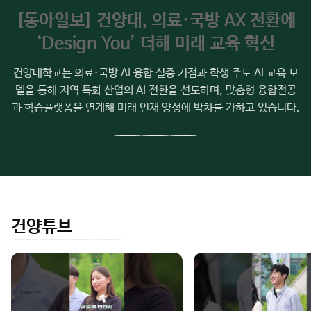
소
[동아일보] 건양대, 의료·국방 AX 전환에
식
‘Design You’ 더해 미래 교육 혁신
건양대학교는 의료·국방 AI 융합 실증 거점과 학생 주도 AI 교육 모
델을 통해 지역 특화 산업의 AI 전환을 선도하며, 맞춤형 융합전공
과 학습플랫폼을 연계해 미래 인재 양성에 박차를 가하고 있습니다.
이
다
전
음
슬
슬
라
라
이
이
건양튜브
드
드
인
유
페
네
스
튜
이
이
타
브
스
버