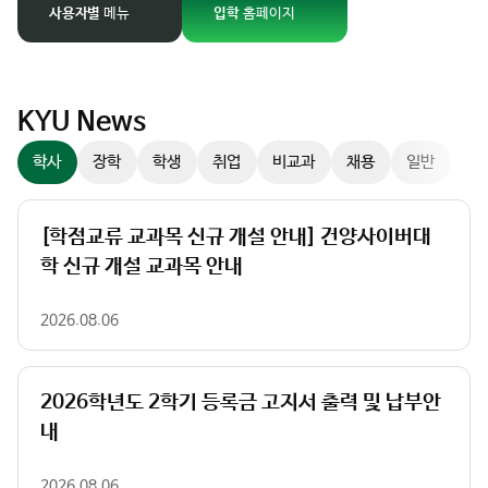
경
사용자별
메뉴
입학
홈페이지
팝업존
이
미
지
슬
KYU News
라
학사
장학
학생
취업
비교과
채용
일반
이
더
컨
[학점교류 교과목 신규 개설 안내] 건양사이버대
트
학 신규 개설 교과목 안내
롤
러
2026.08.06
2026학년도 2학기 등록금 고지서 출력 및 납부안
내
2026.08.06