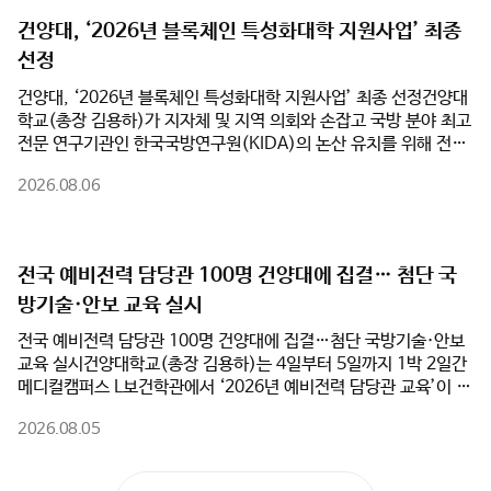
넘어 세계적인 국방 특화 도시로 도약할 수 있도록 대학의 모든 역
건양대, ‘2026년 블록체인 특성화대학 지원사업’ 최종
량을 아끼지 않겠다”고 강조했다.
선정
건양대, ‘2026년 블록체인 특성화대학 지원사업’ 최종 선정​건양대
학교(총장 김용하)가 지자체 및 지역 의회와 손잡고 국방 분야 최고
전문 연구기관인 한국국방연구원(KIDA)의 논산 유치를 위해 전면
에 나섰다.건양대는 5일(수) 오전 논산시청 상황실에서 논산시(시
2026.08.06
장 백성현), 논산시의회(의장 이건창)와 함께 ‘한국국방연구원 논
산 유치를 위한 업무협약(MOU)’을 체결했다고 밝혔다. 이번 협약
은 행정·의회·대학이 역량을 집결하여 대한민국을 대표하는 국방군
수산업도시 생태계를 완성하기 위해 추진됐다.특히 건양대는 ‘글로
전국 예비전력 담당관 100명 건양대에 집결… 첨단 국
컬대학’ 사업 추진과 연계하여 KIDA 유치의 핵심 동력이 될 대학의
방기술·안보 교육 실시
연구·교육 인프라를 전폭 지원한다. 대학 측은 KIDA 이전 과정에서
필요한 임시 연구공간 및 시설 공유를 비롯해 ▲국방 AI 및 방산 분
전국 예비전력 담당관 100명 건양대에 집결…첨단 국방기술·안보
야 공동 연구 추진 ▲KIDA 연계 국방혁신정책 공동 연구 및 협력 모
교육 실시건양대학교(총장 김용하)는 4일부터 5일까지 1박 2일간
델 개발 ▲지자체·KIDA·대학 공동 학술세미나 및 정책 포럼 개최
메디컬캠퍼스 L보건학관에서 ‘2026년 예비전력 담당관 교육’이 성
등을 적극 실행하며 KIDA 논산 유치의 당위성과 정책적 완성도를
황리에 마무리되었다.육군본부 동원참모부가 주최하고 건양대 평
높일 계획이다.김용하 총장은 “건양대가 보유한 국방 AI 및 방산 관
2026.08.05
생교육원(원장 장승국)이 주관한 이번 교육은 전국 예비전력 담당
련 교육·연구 인프라는 KIDA의 혁신 연구를 밑받침할 최적의 파트
관 100명을 대상으로 급변하는 안보 환경과 미래 전장 변화에 대응
너가 될 것”이라며, “글로컬대학으로서 지역과 대학이 함께 성장하
할 전문성과 실무 역량을 강화하기 위해 마련됐다.이번 과정은 AI,
는 성공 모델을 만들고, 논산이 대한민국을 넘어 세계적인 국방 특