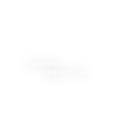
Student
First!
학생이
우선인 대학
건
양
대
학
교