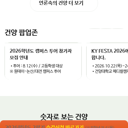
언론속의 건양 더 보기
국방로봇, 드론 기반 전술 등 첨단 국방기술을 아우르는 다채로운
화 도시로 도약할 수 있도록 대학의 모든 역량을 아끼지 않겠다”고
강의로 채워졌다. 씽크퓨처스 양성식 대표의 ‘미래기술의 이해와 우
강조했다.
리 삶의 변화’, 유클리드소프트 박주한 대표의 ‘AI Agent와 AI 보
안’, 한국생산기술연구원 조정산 박사의 ‘국방로봇 그리고 휴머노
이드’ 특강이 진행돼 실무적 통찰을 제공했다.이와 함께 건양대 최
건양 팝업존
이
다
소녀 교수의 ‘번아웃 극복과 정서 충만을 위한 인문학 강의’, 서울도
시문화연구원 엄길청 대표의 ‘국제정세의 충격과 미래지도자의 통
전
음
찰’, 건양대 김태진 교수의 ‘위기관리 및 갈등 해결 전략’ 등 리더의
2026학년도 캠퍼스 투어 참가자
KY FESTA 202
균형 잡힌 시야를 넓히는 인문·안보 융합 프로그램도 운영됐다.마
슬
슬
지막 날 수강생들은 육군본부 동원참모부의 ‘동원정책의 이해’ 강의
모집 안내
합니다.
를 통해 핵심 정책을 파악했으며, 수료식에서는 총장 명의 표창 및
•투어 : 8.12(수) / 고등학생 대상
•2026.10.22(목)~2
라
라
우수자 시상이 진행됐다.건양대는 이번 교육을 통해 전국 네트워크
※ 원데이-논산/대전 캠퍼스 투어
•건양대학교 메디컬캠
구축, 입시 홍보 채널 확보, K-글로컬 국방 특성화 대학 브랜드 강
이
이
화, 교육시설 활용을 통한 재정 기여 효과를 기대하고 있다.김용하
건양대학교 총장은“진정한 리더는 위기 속에서 길을 찾는 사람”이
드
드
라며“이번 교육을 통해 우리 예비전력 담당관들이 국민의 안전을
지키는 믿음직한 버팀목이 되어주길 기대한다”고 격려의 말을 전했
다.​
숫자로 보는 건양
글로컬 거점대학으로의 도약
2026학년도 2학기
수강신청 바로가기