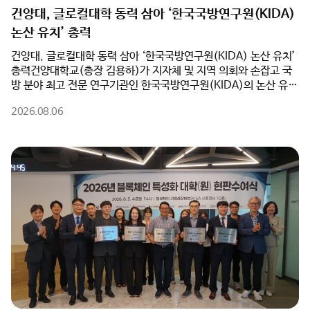
건양대, 글로컬대학 동력 삼아 ‘한국국방연구원(KIDA)
논산 유치’ 총력
건양대, 글로컬대학 동력 삼아 ‘한국국방연구원(KIDA) 논산 유치’
총력건양대학교(총장 김용하)가 지자체 및 지역 의회와 손잡고 국
방 분야 최고 전문 연구기관인 한국국방연구원(KIDA)의 논산 유치
를 위해 전면에 나섰다.건양대는 5일(수) 오전 논산시청 상황실에
2026.08.06
서 논산시(시장 백성현), 논산시의회(의장 이건창)와 함께 ‘한국국
방연구원 논산 유치를 위한 업무협약(MOU)’을 체결했다고 밝혔
다. 이번 협약은 행정·의회·대학이 역량을 집결하여 대한민국을 대
표하는 국방군수산업도시 생태계를 완성하기 위해 추진됐다.특히
건양대는 ‘글로컬대학’ 사업 추진과 연계하여 KIDA 유치의 핵심 동
력이 될 대학의 연구·교육 인프라를 전폭 지원한다. 대학 측은
KIDA 이전 과정에서 필요한 임시 연구공간 및 시설 공유를 비롯해
▲국방 AI 및 방산 분야 공동 연구 추진 ▲KIDA 연계 국방혁신정책
공동 연구 및 협력 모델 개발 ▲지자체·KIDA·대학 공동 학술세미
나 및 정책 포럼 개최 등을 적극 실행하며 KIDA 논산 유치의 당위성
과 정책적 완성도를 높일 계획이다.김용하 총장은 “건양대가 보유
한 국방 AI 및 방산 관련 교육·연구 인프라는 KIDA의 혁신 연구를
밑받침할 최적의 파트너가 될 것”이라며, “글로컬대학으로서 지역
과 대학이 함께 성장하는 성공 모델을 만들고, 논산이 대한민국을