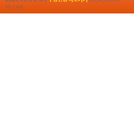
(※전학년/8.6(목)
10~17시)
교육비 환원율
학생 1인당 장학금
학생1인당 교육비
건양대학교 개교 35주년
2024년 취업률
18,343,748.8
1,633,567
75.6
35
원
주년
%
244.7
%
원
(개교 1991년)
(2024.12.31 기준)
(2024년 결산)
(2024년 결산)
※ 캠퍼스 통합
(2024년 결산)
※ 국가 및 지방자치단체 제외
※ 학부, 대학원 합산
건양대학교 입학홈페
KYU 브로슈어 다운로
이지
드