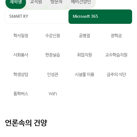
재학생
교직원
방문자
예비건양인
SMART KY
Microsoft 365
학사일정
수강신청
공병결
장학금
사회봉사
현장실습
취업지원
교수학습지원
학생상담
인성관
시설물 이용
금주의 식단
통학버스
WiFi
언론속의 건양