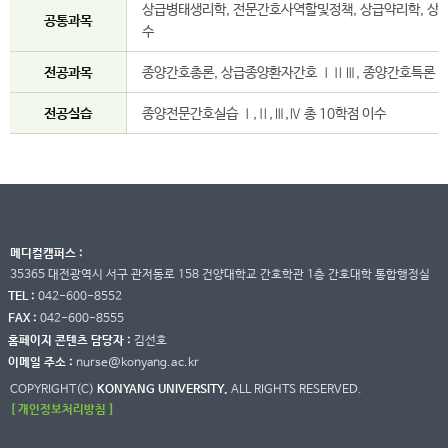
상급병태생리학, 전문간호사역할및정책, 상급약리학, 상급
공통과목
수
전공과목
종양간호총론, 상급종양환자간호 ⅠⅡⅢ, 종양간호특론 총
전공실습
종양전문간호실습 Ⅰ,Ⅱ,Ⅲ,Ⅳ 총 10학점 이수
메디컬캠퍼스 :
35365 대전광역시 서구 관저동로 158 건양대학교 간호학관 1층 간호대학 통합행정실
TEL :
042-600-8552
FAX :
042-600-8555
홈페이지 콘텐츠 담당자 :
김선호
이메일 주소 :
nurse@konyang.ac.kr
COPYRIGHT(C)
KONYANG UNIVERSITY.
ALL RIGHTS RESERVED.
[ 개인정보처리방침 ]