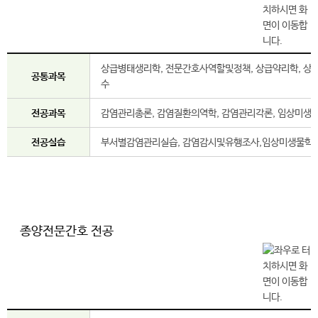
상급병태생리학, 전문간호사역할및정책, 상급약리학, 상급
공통과목
수
전공과목
감염관리총론, 감염질환의역학, 감염관리각론, 임상미생물학
전공실습
부서별감염관리실습, 감염감시및유행조사,임상미생물학실습
종양전문간호 전공