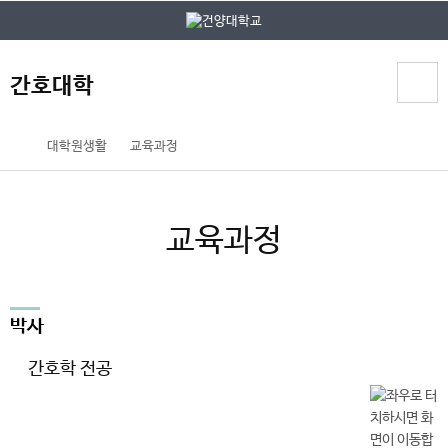
본문 바로가기
대메뉴 바로가기
간호대학
홈
대학원생활
교육과정
페
이
지
교육과정
메
뉴
경
로
박사
간호학 전공