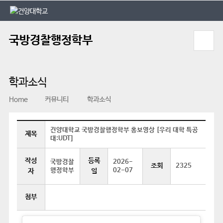
본문 바로가기
대메뉴 바로가기
국방경찰행정학부
학과소식
Home
커뮤니티
학과소식
건양대학교 국방경찰행정학부 홍보영상 [우리 대학 특공
제목
대:UDT]
작성
등록
국방경찰
2026-
조회
2325
행정학부
02-07
자
일
첨부