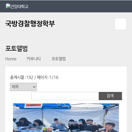
본문 바로가기
대메뉴 바로가기
국방경찰행정학부
포토앨범
Home
커뮤니티
포토앨범
총게시물 :
192
페이지 :
1/16
/