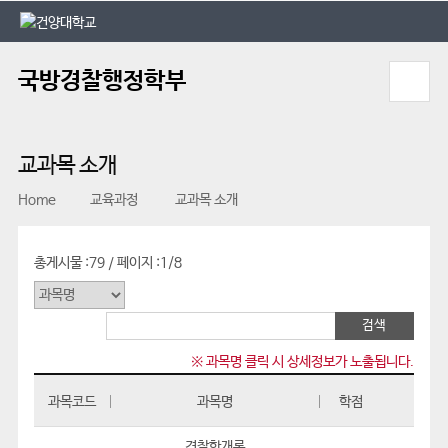
본문 바로가기
대메뉴 바로가기
국방경찰행정학부
교과목 소개
Home
교육과정
교과목 소개
총게시물 :
79
페이지 :
1/8
/
※ 과목명 클릭 시 상세정보가 노출됩니다.
과목코드
과목명
학점
경찰학개론