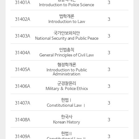
31401A
3
Introduction to Police Science
법학개론
31402A
3
Introduction to Law
국가안보와치안
31403A
3
National Security and Public Peace
민법총칙
31404A
3
General Principles of Civil Law
행정학개론
31405A
3
Introduction to Public
Administration
군경찰윤리
31406A
3
Military & Police Ethics
헌법Ⅰ
31407A
3
Constitutional Law Ⅰ
한국사
31408A
3
Korean History
헌법Ⅱ
31409A
3