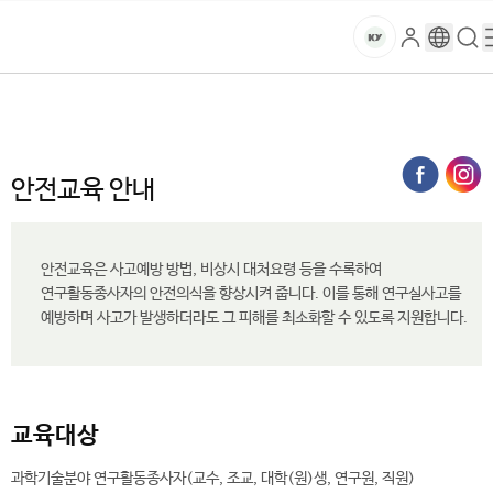
본문 바로가기
대메뉴 바로가기
하위메뉴 바로가기
스
로
구
검
건
마
그
글
색
홈
트
처음으로
연구·산학
연구실 안전관리
안전교육 안내
인
번
페
양
키
역
이
지
대
안전교육 안내
메
뉴
학
경
로
안전교육은 사고예방 방법, 비상시 대처요령 등을 수록하여
교
연구활동종사자의 안전의식을 향상시켜 줍니다. 이를 통해 연구실사고를
예방하며 사고가 발생하더라도 그 피해를 최소화할 수 있도록 지원합니다.
교육대상
과학기술분야 연구활동종사자(교수, 조교, 대학(원)생, 연구원, 직원)