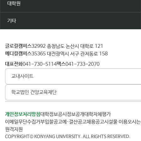
대학원
기타
글로컬캠퍼스
건
32992 충청남도 논산시 대학로 121
메디컬캠퍼스
양
35365 대전광역시 서구 관저동로 158
대
대표전화
팩스
041-730-5114
041-733-2070
학
교내사이트
교
학교법인 건양교육재단
개인정보처리방침
대학정보공시
정보공개
대학자체평가
이메일무단수집거부
입찰공고
예·결산공고
채용공고
시설물 이용
오시
원격지원
COPYRIGHT© KONYANG UNIVERSITY.
ALL RIGHTS RESERVED.