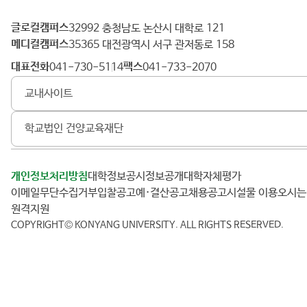
글로컬캠퍼스
건
32992 충청남도 논산시 대학로 121
메디컬캠퍼스
양
35365 대전광역시 서구 관저동로 158
대
대표전화
팩스
041-730-5114
041-733-2070
학
교내사이트
교
학교법인 건양교육재단
개인정보처리방침
대학정보공시
정보공개
대학자체평가
이메일무단수집거부
입찰공고
예·결산공고
채용공고
시설물 이용
오시
원격지원
COPYRIGHT© KONYANG UNIVERSITY.
ALL RIGHTS RESERVED.