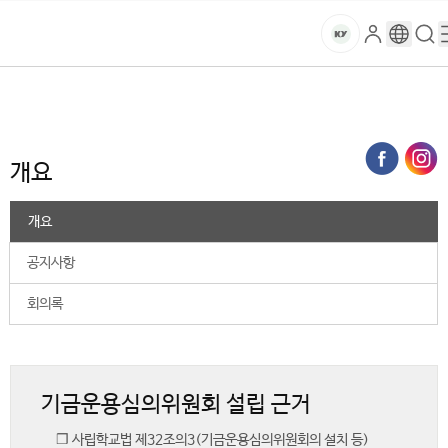
본문 바로가기
대메뉴 바로가기
하위메뉴 바로가기
스
로
구
검
건
마
그
글
색
홈
트
처음으로
대학소개
대학현황
기금운용심의위원회
개요
인
번
페
양
키
역
이
지
대
개요
메
뉴
학
경
개요
로
교
공지사항
회의록
기금운용심의위원회 설립 근거
❒ 사립학교법 제32조의3(기금운용심의위원회의 설치 등)