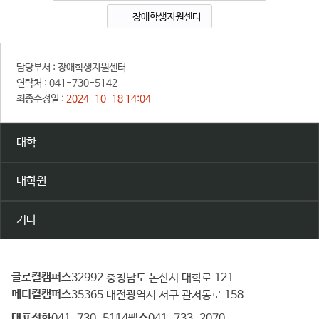
장애학생지원센터
담당부서 :
장애학생지원센터
연락처 :
041-730-5142
최종수정일 :
2024-10-18 14:04
대학
대학원
기타
글로컬캠퍼스
건
32992 충청남도 논산시 대학로 121
메디컬캠퍼스
양
35365 대전광역시 서구 관저동로 158
대
대표전화
팩스