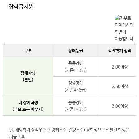
장학금지원
구분
장애등급
직전학기 성적
중증장애
2.00이상
(기존1~3급)
장애학생
(본인)
경증장애
2.50이상
(기존4~6급)
비 장애학생
중증장애
3.00이상
(부모 또는 배우자)
(기존1~3급)
단, 해당학기 성적우수(건양최우수, 건양우수) 장학생으로 선발된 학생은
지급 제외