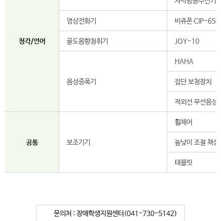
자막방송수신기
영상전화기
비쥬폰 CIP-650
청각/언어
골도음향청취기
JOY-10
HAHA
음성증폭기
집단 보청장치
적외선 무선음성
휠체어
공통
보조기기
높낮이 조절 책상
태블릿
문의처 : 장애학생지원센터(041-730-5142)