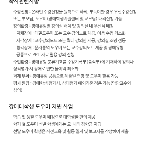
학사관련사항
수강신청 :
온라인 수강신청을 원칙으로 하되, 부득이한 경우 우선수강신청
또는 부모님, 도우미(장애학생지원센터 및 교무팀) 대리신청 가능
강의환경 :
장애유형별 강의실 배치 및 강의실 내 우선석 배정
지체장애 : 대필도우미 또는 교수 강의노트 제공, 이동 수업 최소화
시각장애 : 교수강의노트 또는 확대 강의안 제공, 강의실 조명 점등
청각장애 : 문자통역 도우미 또는 교수강의노트 제공 및 장애유형
공통으로 PPT 자료 활용 강의 진행
수업환경 :
장애유형 분류기호를 수강기록부(출석부)에 기재하여 강의나
성적평가 시 장애로 인한 불이익 최소화
과제 부과 :
장애유형 공통으로 제출일 연장 및 도우미 활용 가능
평가 환경 :
장애학생 평가시, 상대평가 예외기준 적용 가능(담당교수와
상의)
장애대학생 도우미 지원 사업
학습 및 생활 도우미 배정으로 대학생활 편의 제공
학기 별 도우미 선발 학생에게는 교·내외 장학금 지급
선발 도우미 학생은 사전교육 및 활동 일지 및 보고서를 작성하여 제출