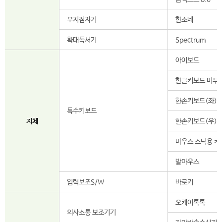
무지점자기
한소네
확대독서기
Spectrum
아이보드
한글키보드 미투
한손키보드(좌)
특수키보드
지체
한손키보드(우)
마우스 스틱용 키
발마우스
입력보조S/W
바로키
오케이톡톡
의사소통 보조기기