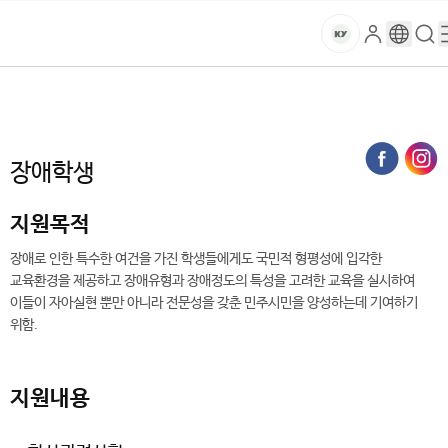
본문 바로가기
대메뉴 바로가기
하위메뉴 바로가기
스
로
구
검
건
마
그
글
색
홈
트
처음으로
대학생활
교육지원
장애학생
인
번
페
양
키
역
이
지
대
장애학생
메
뉴
학
경
지원목적
로
교
장애로 인한 특수한 여건을 가진 학생들에게도 국민적 형평성에 입각한
교육환경을 제공하고 장애유형과 장애정도의 특성을 고려한 교육을 실시하여
이들이 자아실현 뿐만 아니라 전문성을 갖춘 민주시민을 양성하는데 기여하기
위함.
지원내용