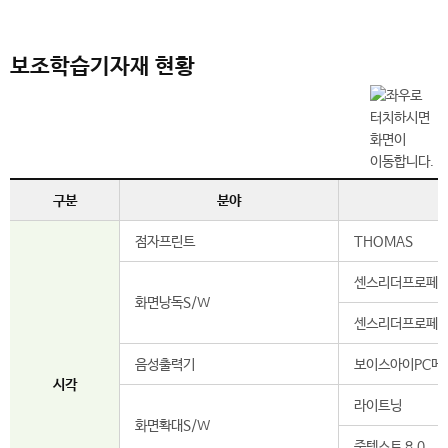
보조학습기자재 현황
구분
분야
점자프린트
THOMAS
센스리더프로페셔널
화면낭독S/W
센스리더프로페셔널
음성출력기
보이스아이PC메
시각
라이트닝
화면확대S/W
줌텍스트 8.0