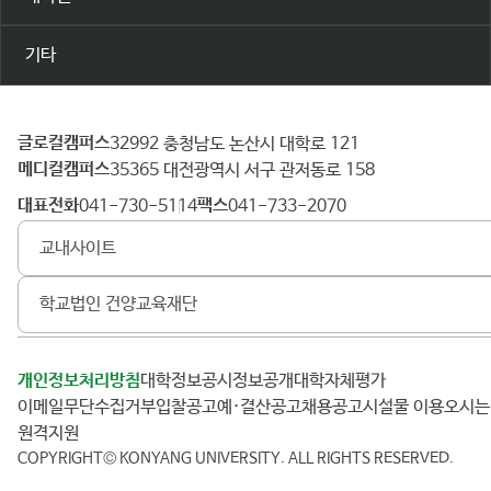
기타
글로컬캠퍼스
건
32992 충청남도 논산시 대학로 121
메디컬캠퍼스
양
35365 대전광역시 서구 관저동로 158
대
대표전화
팩스
041-730-5114
041-733-2070
학
교내사이트
교
학교법인 건양교육재단
개인정보처리방침
대학정보공시
정보공개
대학자체평가
이메일무단수집거부
입찰공고
예·결산공고
채용공고
시설물 이용
오시
원격지원
COPYRIGHT© KONYANG UNIVERSITY.
ALL RIGHTS RESERVED.