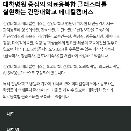
대학병원 중심의 의료융복합 클러스터를
실현하는 건양대학교 메디컬캠퍼스
건양대학교 메디컬캠퍼스는 건양대학교 병원이 위치한 대전광역시 서구
관저동로에 명곡의학관, 간호학관, 보건학관, 죽헌정보관을 구축하여
첨단강의실과 실습실, 가상병원, 교수연구실, 행정실, 명곡도서관, 세미나실,
강당, 다목적체육관, 식당 등 학생들에게 필요한 최상의 교육여건을 갖추고
있으며 학생 1,336명(공시연도:2025)을 수용할 수 있는 최신식 기숙사
(담곡학사, 청림학사, 간호대기숙사)를 개관하여 사용하고 있습니다.
건양대학교 메디컬캠퍼스는 의과대학, 간호대학, 의과학계열, 의료공과계열,
AI∙SW융합대학으로 구성되어 있습니다.
특히 건양대학교 병원과 가까이 위치해 있어 메디컬캠퍼스에서 공부하는
학생들이 언제든지 현장실습의 기회를 가질 수 있으며, 대학병원 중심의
의료융복합 클러스터를 구축하고 있습니다.
대학
대학원