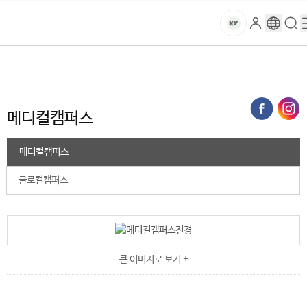
본문 바로가기
대메뉴 바로가기
하위메뉴 바로가기
스
로
구
검
건
마
그
글
색
홈
트
처음으로
대학소개
건양소개
캠퍼스 특성화
메디컬캠퍼스
인
번
페
양
키
역
이
지
대
메디컬캠퍼스
메
뉴
학
경
메디컬캠퍼스
로
교
글로컬캠퍼스
큰 이미지로 보기 +