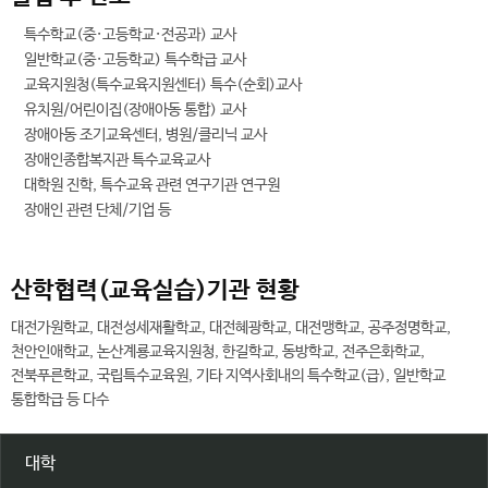
특수학교(중·고등학교·전공과) 교사
일반학교(중·고등학교) 특수학급 교사
교육지원청(특수교육지원센터) 특수(순회)교사
유치원/어린이집(장애아동 통합) 교사
장애아동 조기교육센터, 병원/클리닉 교사
장애인종합복지관 특수교육교사
대학원 진학, 특수교육 관련 연구기관 연구원
장애인 관련 단체/기업 등
산학협력(교육실습)기관 현황
대전가원학교, 대전성세재활학교, 대전혜광학교, 대전맹학교, 공주정명학교,
천안인애학교, 논산계룡교육지원청, 한길학교, 동방학교, 전주은화학교,
전북푸른학교, 국립특수교육원, 기타 지역사회내의 특수학교(급), 일반학교
통합학급 등 다수
대학