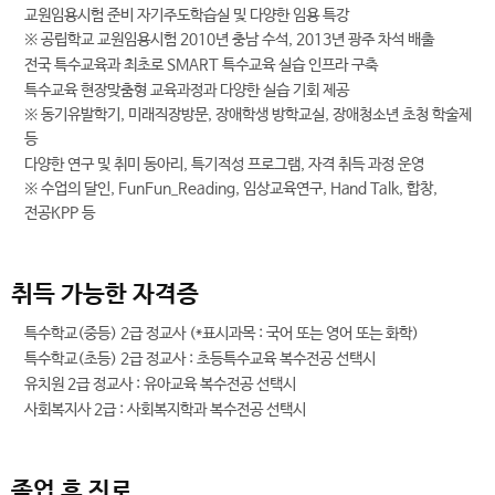
교원임용시험 준비 자기주도학습실 및 다양한 임용 특강
※ 공립학교 교원임용시험 2010년 충남 수석, 2013년 광주 차석 배출
전국 특수교육과 최초로 SMART 특수교육 실습 인프라 구축
특수교육 현장맞춤형 교육과정과 다양한 실습 기회 제공
※ 동기유발학기, 미래직장방문, 장애학생 방학교실, 장애청소년 초청 학술제
등
다양한 연구 및 취미 동아리, 특기적성 프로그램, 자격 취득 과정 운영
※ 수업의 달인, FunFun_Reading, 임상교육연구, Hand Talk, 합창,
전공KPP 등
취득 가능한 자격증
특수학교(중등) 2급 정교사 (*표시과목 : 국어 또는 영어 또는 화학)
특수학교(초등) 2급 정교사 : 초등특수교육 복수전공 선택시
유치원 2급 정교사 : 유아교육 복수전공 선택시
사회복지사 2급 : 사회복지학과 복수전공 선택시
졸업 후 진로