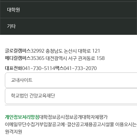
대학원
기타
글로컬캠퍼스
건
32992 충청남도 논산시 대학로 121
메디컬캠퍼스
양
35365 대전광역시 서구 관저동로 158
대
대표전화
팩스
041-730-5114
041-733-2070
학
교내사이트
교
학교법인 건양교육재단
개인정보처리방침
대학정보공시
정보공개
대학자체평가
이메일무단수집거부
입찰공고
예·결산공고
채용공고
시설물 이용
오시
원격지원