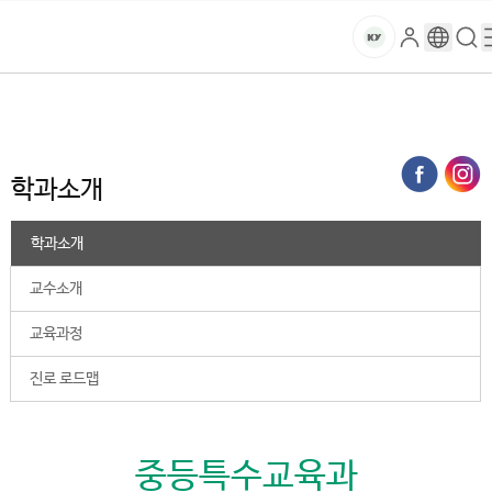
본문 바로가기
대메뉴 바로가기
하위메뉴 바로가기
스
로
구
검
건
마
그
글
색
홈
트
처음으로
대학
학과소개
인
번
페
양
키
역
이
지
대
학과소개
메
뉴
학
경
학과소개
로
교
교수소개
교육과정
진로 로드맵
중등특수교육과