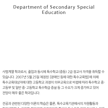
Department of Secondary Special
Education
전
화
041-730-5409
번
호
중등특수교육과 바로가기
사범계열 학과로서, 졸업과 동시에 특수학교(중등) 2급 정교사 자격을 취득할 수
있습니다. 2007년 5월 25일 제정된 [장애인 등에 대한 특수교육법]에 의해
특수교육대상자에 대한 고등학교 과정이 의무교육으로 바뀜에 따라 특수학교 중·
고등부 및 일반 중·고등학교 특수학급 증설 등 그 수요가 크게 증가하고 있어
전망이 매우 좋은 학과입니다.
전공과 관련된 다양한 이론의 학습은 물론, 특수교육기관에서의 자원활동과