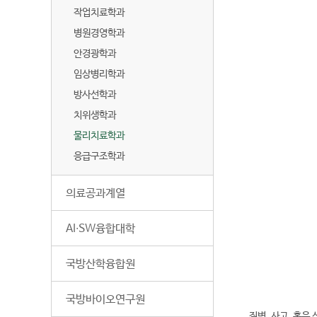
작업치료학과
병원경영학과
안경광학과
임상병리학과
방사선학과
치위생학과
물리치료학과
응급구조학과
의료공과계열
AI∙SW융합대학
전
국방산학융합원
화
04
번
국방바이오연구원
호
질병, 사고, 혹은