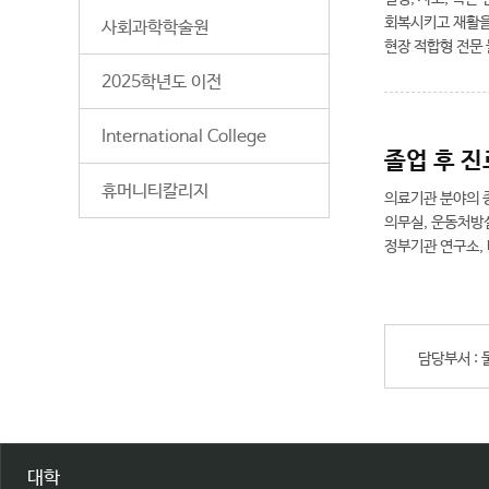
회복시키고 재활을
사회과학학술원
현장 적합형 전문
2025학년도 이전
International College
졸업 후 진
휴머니티칼리지
의료기관 분야의 종
의무실, 운동처방
정부기관 연구소, 
담당부서 :
대학