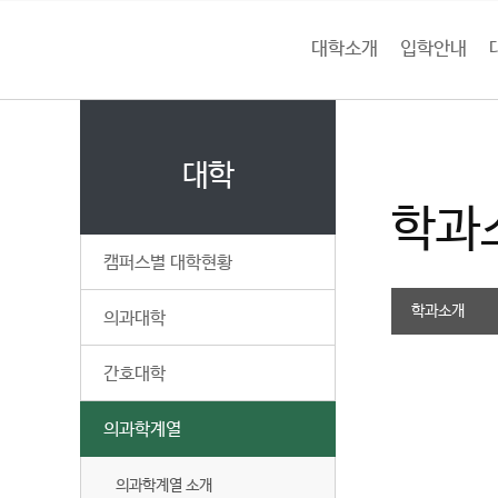
본문 바로가기
대메뉴 바로가기
하위메뉴 바로가기
대학소개
입학안내
건
홈
양
처음으로
대
페
이
대학
대
지
학과
메
학
뉴
캠퍼스별 대학현황
경
교
로
학과소개
의과대학
간호대학
의과학계열
의과학계열 소개