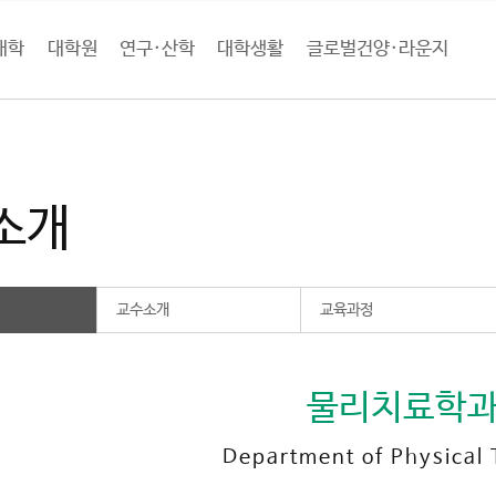
대학
대학원
연구·산학
대학생활
글로벌건양·라운지
학
의과학계열
물리치료학과
학과소개
소개
교수소개
교육과정
물리치료학
Department of Physical