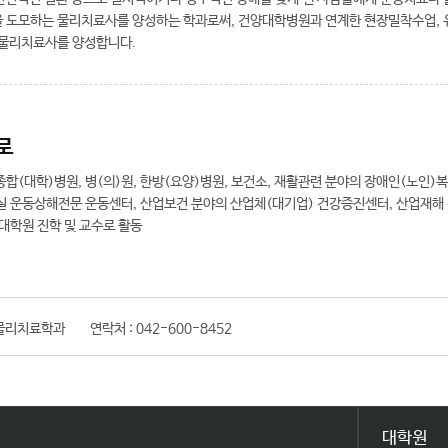
 도모하는 물리치료사를 양성하는 학과로써, 건양대학병원과 연계한 현장밀착수업, 유
 물리치료사를 양성합니다.
로
합(대학)병원, 병(의)원, 한방(요양)병원, 보건소, 재활관련 분야의 장애인(노인)복
실 운동상해전문 운동센터, 산업보건 분야의 산업체(대기업) 건강증진센터, 산업재해 전
대학원 진학 및 교수로 활동
물리치료학과
연락처 :
042-600-8452
대학원