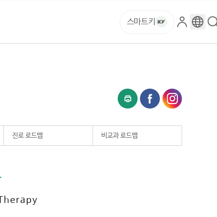
스마트키
로
구
그
글
인
번
역
진로 로드맵
비교과 로드맵
과
 Therapy