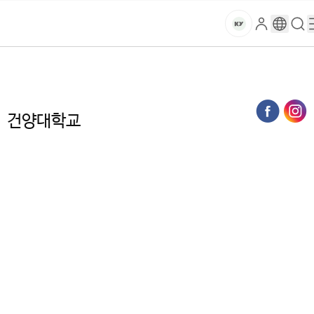
본문 바로가기
대메뉴 바로가기
하위메뉴 바로가기
스
로
구
검
건
마
그
글
색
홈
트
처음으로
연구·산학
부설연구소 및 센터
인
번
페
양
키
역
이
지
대
건양대학교
메
뉴
학
경
로
교