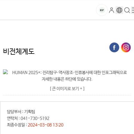
본문 바로가기
대메뉴 바로가기
하위메뉴 바로가기
스
로
구
검
건
마
그
글
색
홈
트
처음으로
대학소개
건양소개
비전체계도
인
번
페
양
키
역
이
지
대
비전체계도
메
뉴
학
경
로
교
S
[ 큰 이미지로 보기 + ]
t
u
d
담당부서 :
기획팀
e
연락처 :
041-730-5192
n
최종수정일 :
2024-03-08 13:20
t
F