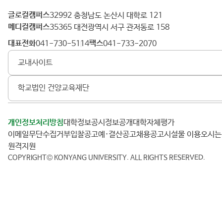
조
·
글로컬캠퍼스
건
32992 충청남도 논산시 대학로 121
인
메디컬캠퍼스
양
35365 대전광역시 서구 관저동로 158
류
대
대표전화
팩스
041-730-5114
041-733-2070
봉
학
사
교내사이트
교
비
전
학교법인 건양교육재단
:
교
육
개인정보처리방침
대학정보공시
정보공개
대학자체평가
혁
신
이메일무단수집거부
입찰공고
예·결산공고
채용공고
시설물 이용
오시
으
원격지원
로
COPYRIGHT© KONYANG UNIVERSITY.
ALL RIGHTS RESERVED.
글
로
컬
을
선
도