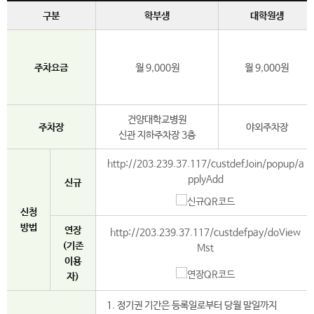
구분
학부생
대학원생
주차요금
월 9,000원
월 9,000원
건양대학교병원
주차장
야외주차장
신관 지하주차장 3층
http://203.239.37.117/custdefJoin/popup/a
pplyAdd
신규
신청
방법
연장
http://203.239.37.117/custdefpay/doView
(기존
Mst
이용
자)
1. 정기권 기간은 등록일로부터 당월 말일까지