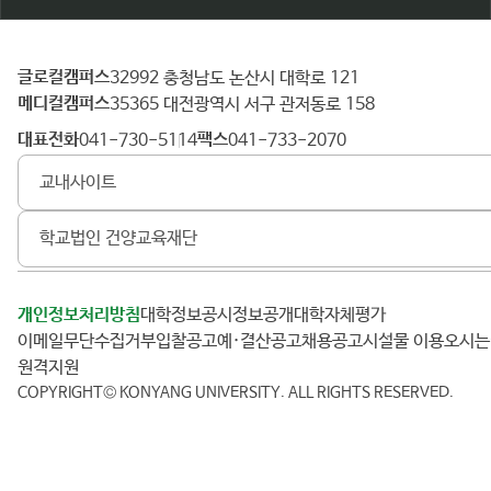
글로컬캠퍼스
건
32992 충청남도 논산시 대학로 121
메디컬캠퍼스
양
35365 대전광역시 서구 관저동로 158
대
대표전화
팩스
041-730-5114
041-733-2070
학
교내사이트
교
학교법인 건양교육재단
개인정보처리방침
대학정보공시
정보공개
대학자체평가
이메일무단수집거부
입찰공고
예·결산공고
채용공고
시설물 이용
오시
원격지원
COPYRIGHT© KONYANG UNIVERSITY.
ALL RIGHTS RESERVED.