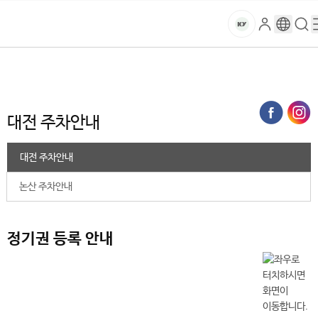
본문 바로가기
대메뉴 바로가기
하위메뉴 바로가기
스
로
구
검
건
마
그
글
색
홈
트
처음으로
대학생활
복지·시설
주차
대전 주차안내
인
번
페
양
키
역
이
지
대
대전 주차안내
메
뉴
학
경
대전 주차안내
로
교
논산 주차안내
정기권 등록 안내