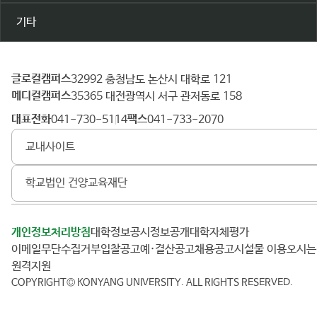
기타
글로컬캠퍼스
건
32992 충청남도 논산시 대학로 121
메디컬캠퍼스
양
35365 대전광역시 서구 관저동로 158
대
대표전화
팩스
041-730-5114
041-733-2070
학
교내사이트
교
학교법인 건양교육재단
개인정보처리방침
대학정보공시
정보공개
대학자체평가
이메일무단수집거부
입찰공고
예·결산공고
채용공고
시설물 이용
오시
원격지원
COPYRIGHT© KONYANG UNIVERSITY.
ALL RIGHTS RESERVED.