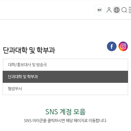
본문 바로가기
대메뉴 바로가기
하위메뉴 바로가기
스
로
구
검
건
마
그
글
색
홈
트
처음으로
글로벌건양·라운지
건양SNS
단과대학 및 학부과
인
번
페
양
키
역
이
지
대
단과대학 및 학부과
메
뉴
학
경
대학/홍보대사 및 방송국
로
교
단과대학 및 학부과
행정부서
SNS 계정 모음
SNS 아이콘을 클릭하시면 해당 페이지로 이동합니다.