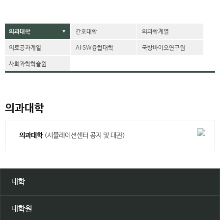
의과대학
간호대학
의과학계열
▼
▼
▼
의료공과계열
AI∙SW융합대학
국방바이오연구원
▼
▼
▼
사회과학학술원
▼
의과대학
의과대학
(시뮬레이션센터 공지 및 대관)
대학
대학원