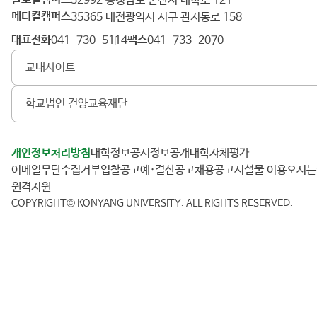
건
32992 충청남도 논산시 대학로 121
메디컬캠퍼스
양
35365 대전광역시 서구 관저동로 158
대
대표전화
팩스
041-730-5114
041-733-2070
학
교내사이트
교
학교법인 건양교육재단
개인정보처리방침
대학정보공시
정보공개
대학자체평가
이메일무단수집거부
입찰공고
예·결산공고
채용공고
시설물 이용
오시
원격지원
COPYRIGHT© KONYANG UNIVERSITY.
ALL RIGHTS RESERVED.