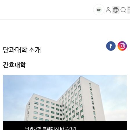
본문 바로가기
대메뉴 바로가기
하위메뉴 바로가기
스
로
구
검
건
마
그
글
색
홈
트
처음으로
대학
간호대학
단과대학 소개
인
번
페
양
키
역
이
지
대
단과대학 소개
메
뉴
학
경
간호대학
로
교
단과대학 홈페이지 바로가기