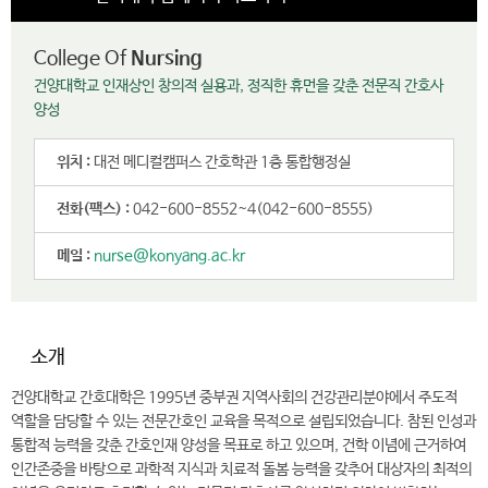
College Of
Nursing
건양대학교 인재상인 창의적 실용과, 정직한 휴먼을 갖춘 전문직 간호사
양성
위치 :
대전 메디컬캠퍼스 간호학관 1층 통합행정실
전화(팩스) :
042-600-8552~4(042-600-8555)
메일 :
nurse@konyang.ac.kr
소개
건양대학교 간호대학은 1995년 중부권 지역사회의 건강관리분야에서 주도적
역할을 담당할 수 있는 전문간호인 교육을 목적으로 설립되었습니다. 참된 인성과
통합적 능력을 갖춘 간호인재 양성을 목표로 하고 있으며, 건학 이념에 근거하여
인간존중을 바탕으로 과학적 지식과 치료적 돌봄 능력을 갖추어 대상자의 최적의