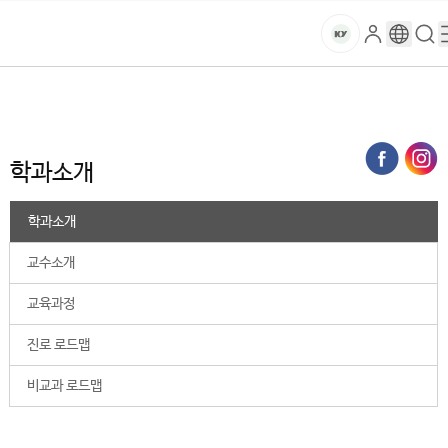
본문 바로가기
대메뉴 바로가기
하위메뉴 바로가기
스
로
구
검
건
마
그
글
색
홈
트
처음으로
대학
간호대학
간호학과
학과소개
인
번
페
양
키
역
이
지
대
학과소개
메
뉴
학
경
학과소개
로
교
교수소개
교육과정
진로 로드맵
비교과 로드맵