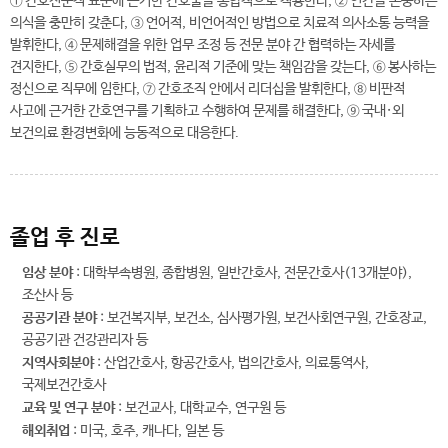
① 간호전문직 표준에 근거한 간호술을 통합적으로 적용한다, ② 인간을 존중하는
의식을 충만히 갖춘다, ③ 언어적, 비언어적인 방법으로 치료적 의사소통 능력을
발휘한다, ④ 문제해결을 위한 업무 조정 등 전문 분야 간 협력하는 자세를
견지한다, ⑤ 간호실무의 법적, 윤리적 기준에 맞는 책임감을 갖는다, ⑥ 봉사하는
정신으로 직무에 임한다, ⑦ 간호조직 안에서 리더십을 발휘한다, ⑧ 비판적
사고에 근거한 간호연구를 기획하고 수행하여 문제를 해결한다, ⑨ 국내·외
보건의료 환경변화에 능동적으로 대응한다.
졸업 후 진로
임상 분야
: 대학부속병원, 종합병원, 일반간호사, 전문간호사(13개분야),
조산사 등
공공기관 분야
: 보건복지부, 보건소, 심사평가원, 보건사회연구원, 간호장교,
공공기관 건강관리자 등
지역사회분야
: 산업간호사, 항공간호사, 법의간호사, 의료통역사,
국제보건간호사
교육 및 연구 분야
: 보건교사, 대학교수, 연구원 등
해외취업
: 미국, 호주, 캐나다, 일본 등