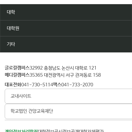
대학
대학원
기타
글로컬캠퍼스
건
32992 충청남도 논산시 대학로 121
메디컬캠퍼스
양
35365 대전광역시 서구 관저동로 158
대
대표전화
팩스
041-730-5114
041-733-2070
학
교내사이트
교
학교법인 건양교육재단