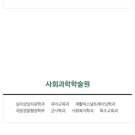
사회과학학술원
심리상담치료학과
유아교육과
재활퍼스널트레이닝학과
국방경찰행정학부
군사학과
사회복지학과
특수교육과