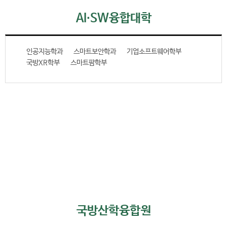
AI∙SW융합대학
인공지능학과
스마트보안학과
기업소프트웨어학부
국방XR학부
스마트팜학부
국방산학융합원