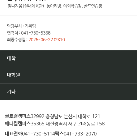
짐나지움(실내체육관), 동아리방, 야외학습장, 골프연습장
담당부서 :
기획팀
연락처 :
041-730-5368
최종수정일 :
2026-06-22 09:10
대학
대학원
기타
글로컬캠퍼스
건
32992 충청남도 논산시 대학로 121
메디컬캠퍼스
양
35365 대전광역시 서구 관저동로 158
대
대표전화
팩스
041-730-5114
041-733-2070