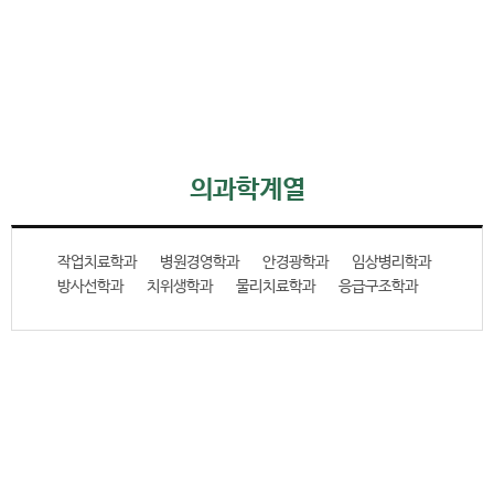
의과학계열
작업치료학과
병원경영학과
안경광학과
임상병리학과
방사선학과
치위생학과
물리치료학과
응급구조학과