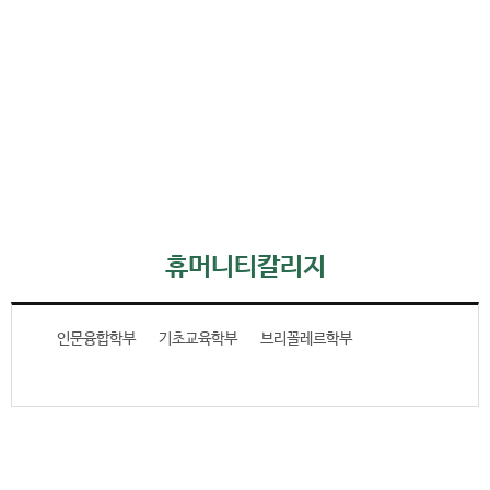
휴머니티칼리지
인문융합학부
기초교육학부
브리꼴레르학부