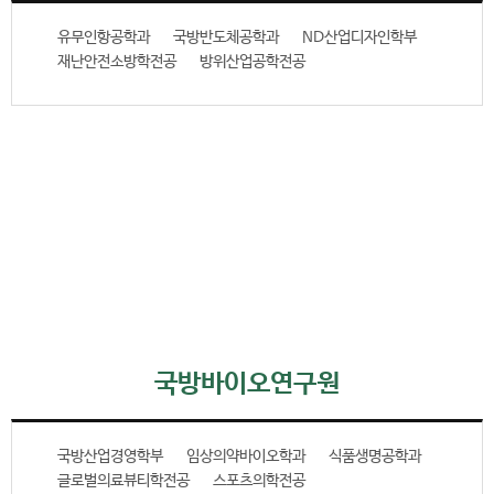
유무인항공학과
국방반도체공학과
ND산업디자인학부
재난안전소방학전공
방위산업공학전공
국방바이오연구원
국방산업경영학부
임상의약바이오학과
식품생명공학과
글로벌의료뷰티학전공
스포츠의학전공