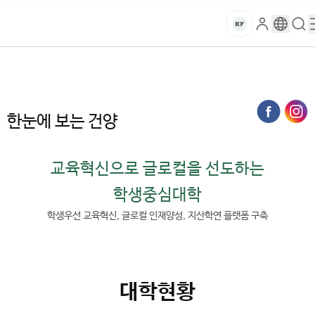
본문 바로가기
대메뉴 바로가기
하위메뉴 바로가기
스
로
구
검
건
마
그
글
색
홈
트
처음으로
대학소개
건양소개
한눈에 보는 건양
인
번
페
양
키
역
이
지
대
한눈에 보는 건양
메
뉴
학
경
교육혁신으로 글로컬을 선도하는
로
교
학생중심대학
학생우선 교육혁신, 글로컬 인재양성, 지산학연 플랫폼 구축
대학현황