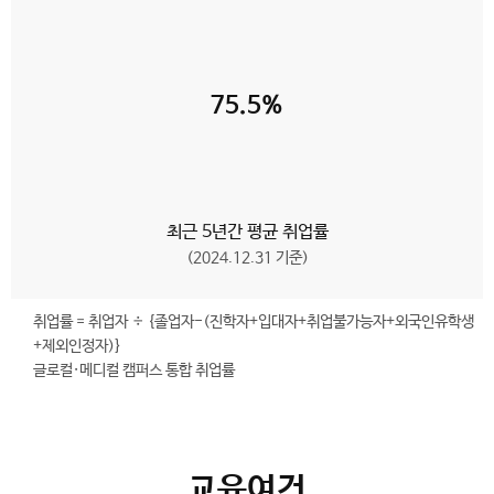
75.5%
최근 5년간 평균 취업률
(2024.12.31 기준)
취업률 = 취업자 ÷ {졸업자-(진학자+입대자+취업불가능자+외국인유학생
+제외인정자)}
글로컬·메디컬 캠퍼스 통합 취업률
교육여건