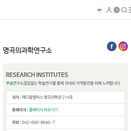
본문 바로가기
대메뉴 바로가기
하위메뉴 바로가기
스
로
구
검
건
마
그
글
색
홈
트
처음으로
연구·산학
부설연구소 및 센터
명곡의과학연구소
인
번
페
양
키
역
이
지
대
명곡의과학연구소
메
뉴
학
경
로
교
RESEARCH INSTITUTES
부설연구소
끊임없는 학술연구를 통해 국내와 지역발전을 위해 노력합니다.
위치 :
메디컬캠퍼스 명곡의학관 214호
홈페이지 :
홈페이지 바로가기
전화 :
042-600-8646~7