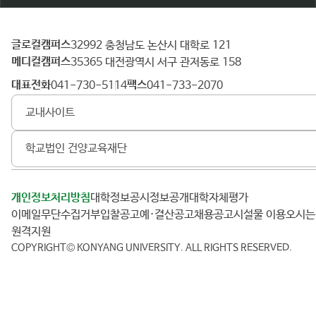
글로컬캠퍼스
건
32992 충청남도 논산시 대학로 121
메디컬캠퍼스
양
35365 대전광역시 서구 관저동로 158
대
대표전화
팩스
041-730-5114
041-733-2070
학
교내사이트
교
학교법인 건양교육재단
개인정보처리방침
대학정보공시
정보공개
대학자체평가
이메일무단수집거부
입찰공고
예·결산공고
채용공고
시설물 이용
오시
원격지원
COPYRIGHT© KONYANG UNIVERSITY.
ALL RIGHTS RESERVED.