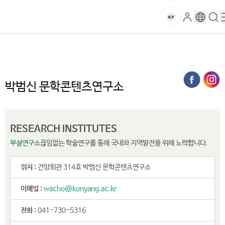
본문 바로가기
대메뉴 바로가기
하위메뉴 바로가기
스
로
구
검
건
마
그
글
색
홈
트
처음으로
연구·산학
부설연구소 및 센터
박범신 문학콘텐츠연구소
인
번
페
양
키
역
이
지
대
박범신 문학콘텐츠연구소
메
뉴
학
경
로
교
RESEARCH INSTITUTES
부설연구소
끊임없는 학술연구를 통해 국내와 지역발전을 위해 노력합니다.
위치 :
건양회관 314호 박범신 문학콘텐츠연구소
이메일 :
wacho@konyang.ac.kr
전화 :
041-730-5316