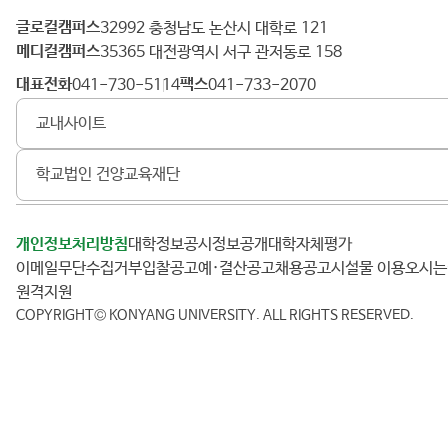
글로컬캠퍼스
건
32992 충청남도 논산시 대학로 121
메디컬캠퍼스
양
35365 대전광역시 서구 관저동로 158
대
대표전화
팩스
041-730-5114
041-733-2070
학
교내사이트
교
학교법인 건양교육재단
개인정보처리방침
대학정보공시
정보공개
대학자체평가
이메일무단수집거부
입찰공고
예·결산공고
채용공고
시설물 이용
오시
원격지원
COPYRIGHT© KONYANG UNIVERSITY.
ALL RIGHTS RESERVED.