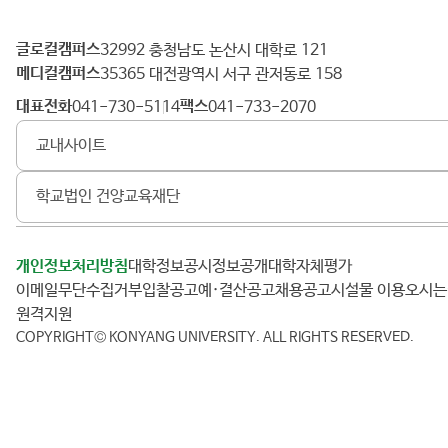
글로컬캠퍼스
건
32992 충청남도 논산시 대학로 121
메디컬캠퍼스
양
35365 대전광역시 서구 관저동로 158
대
대표전화
팩스
041-730-5114
041-733-2070
학
교내사이트
교
학교법인 건양교육재단
개인정보처리방침
대학정보공시
정보공개
대학자체평가
이메일무단수집거부
입찰공고
예·결산공고
채용공고
시설물 이용
오시
원격지원
COPYRIGHT© KONYANG UNIVERSITY.
ALL RIGHTS RESERVED.