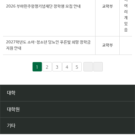
2026 부마민주항쟁기념재단 장학생 모집 안내
교학부
2027학년도 소아·청소년 당뇨인 푸른빛 희망 장학금
교학부
지원 안내
1
2
3
4
5
대학
대학원
기타