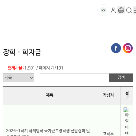
본문 바로가기
대메뉴 바로가기
하위메뉴 바로가기
스
로
구
검
건
마
그
글
색
홈
트
처음으로
글로벌건양·라운지
공지사항
장학 · 학자금 (목록)
인
번
페
양
키
역
이
지
대
장학 · 학자금
메
뉴
학
경
총게시물 :
1,901
페이지 :
1/191
/
로
교
첨
제목
작성자
부
2026-1학기 하계방학 국가근로장학생 선발결과 및
교학부