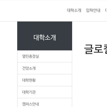
본문 바로가기
대메뉴 바로가기
하위메뉴 바로가기
대학소개
입학안내
건
홈
양
처음으로
대
페
이
대학소개
대
지
글로
메
학
뉴
열린총장실
경
교
로
건양소개
대학현황
대학기관
캠퍼스안내