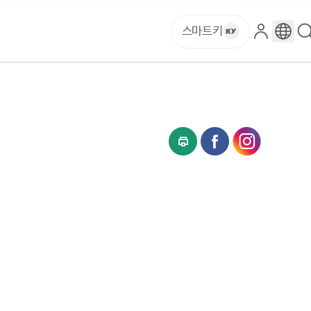
스마트키
로
구
그
글
인
번
역