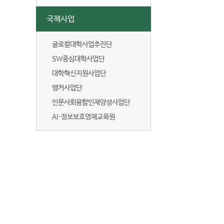
국책사업
글로컬대학사업추진단
SW중심대학사업단
대학혁신지원사업단
앵커사업단
인문사회융합인재양성사업단
AI·정보보호영재교육원