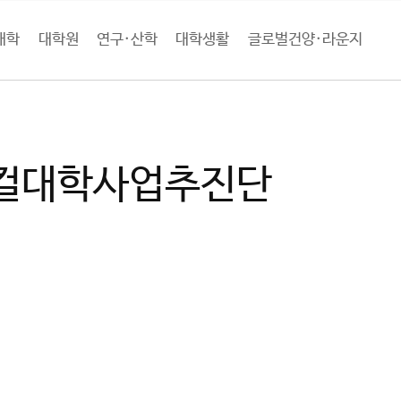
대학
대학원
연구·산학
대학생활
글로벌건양·라운지
학소개
국책사업
글로컬대학사업추진단
컬대학사업추진단