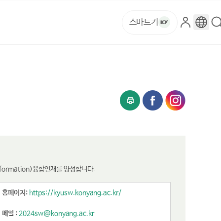
스마트키
로
구
그
글
인
번
역
sformation)융합인재를 양성합니다.
홈페이지:
https://kyusw.konyang.ac.kr/
메일 :
2024sw@konyang.ac.kr