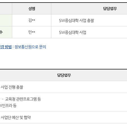
성명
담당업무
김**
SW중심대학 사업 총괄
수
민**
SW중심대학 사업
변경 방법
: 정보통신원으로 문의
담당업무
 사업 진행 총괄
 – 교육청 관련프로그램 등
W인프라 등
사업단 예산 및 협약