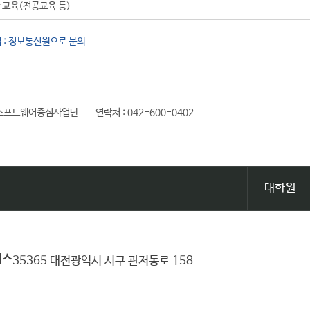
 교육(전공교육 등)
법
: 정보통신원으로 문의
소프트웨어중심사업단
연락처 :
042-600-0402
대학원
퍼스
35365 대전광역시 서구 관저동로 158