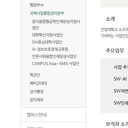
행정부서
국책사업통합관리본부
소개
창의융합형공학인재양성지원사
업단
건양대학교 소프트
대학혁신지원사업단
기여하는 사업단입
SW중심대학사업단
AI·정보보호영재교육원
주요업무
인문사회융합인재양성사업단
CAMPUS Asia-AMIS 사업단
사업 추
학군단
SW·A
예비군대대
SW저변
감사행정
공익제보
SW인재
캠퍼스안내
보직자 소