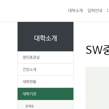
본문 바로가기
대메뉴 바로가기
하위메뉴 바로가기
대학소개
입학안내
건
홈
양
처음으로
대
페
이
대학소개
대
지
SW
메
학
뉴
열린총장실
경
교
로
건양소개
대학현황
대학기관
조직도