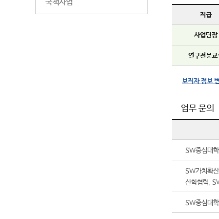
국책사업
직급
사업단장
연구전문교
보직자 정보 
업무 문의
SW중심대학
SW가치확산
산학협력, S
SW중심대학 