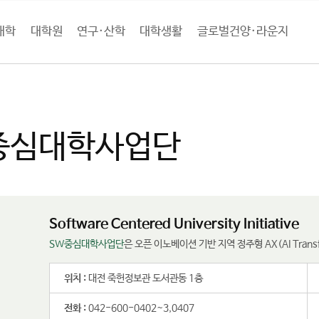
대학
대학원
연구·산학
대학생활
글로벌건양·라운지
학소개
대학기관
국책사업통합관리본부
SW중심대학사업단
중심대학사업단
Software Centered University Initiative
SW중심대학사업단
은 오픈 이노베이션 기반 지역 정주형 AX(AI Tran
위치 :
대전 죽헌정보관 도서관동 1층
전화 :
042-600-0402~3,0407