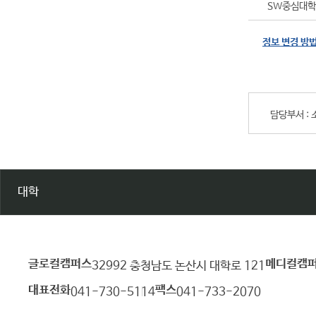
SW중심대학
정보 변경 방
담당부서 :
대학
글로컬캠퍼스
메디컬캠
건
32992 충청남도 논산시 대학로 121
양
대표전화
팩스
041-730-5114
041-733-2070
대