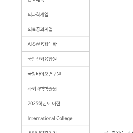
의과학계열
의료공과계열
AI∙SW융합대학
국방산학융합원
국방바이오연구원
사회과학학술원
2025학년도 이전
전
화
04
International College
번
호
글로벌 의료 트렌