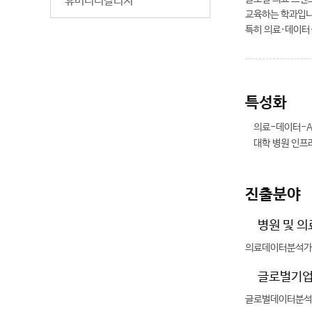
휴머니티칼리지
교육하는 학과입니
특히 의료·데이터·
특성화
의료-데이터-A
대학 병원 인프라
진출분야
병원 및 
의료데이터분석가,
글로벌기업
글로벌데이터분석