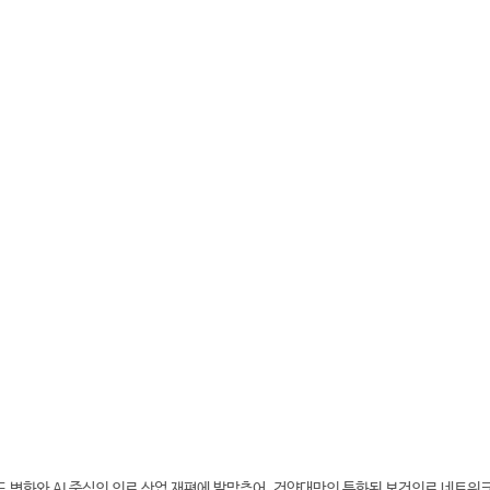
2-600-1661
데이터의학과 바로가기
드 변화와 AI 중심의 의료 산업 재편에 발맞추어, 건양대만의 특화된 보건의료 네트