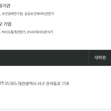
공공기관
, 보건정책연구원, 공공보건데이터전문가
오 기업
, 바이오통계전문가, RWD데이터분석가
대학원
퍼스
35365 대전광역시 서구 관저동로 158