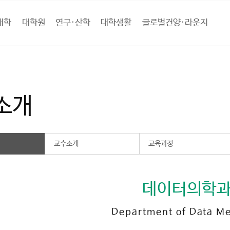
대학
대학원
연구·산학
대학생활
글로벌건양·라운지
학
의과대학
데이터의학과
학과소개
소개
교수소개
교육과정
데이터의학
Department of Data Me