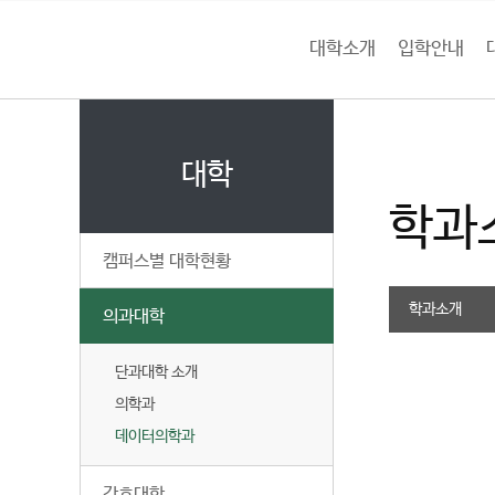
본문 바로가기
대메뉴 바로가기
하위메뉴 바로가기
대학소개
입학안내
건
홈
양
처음으로
대
페
이
대학
대
지
학과
메
학
뉴
캠퍼스별 대학현황
경
교
로
학과소개
의과대학
단과대학 소개
의학과
데이터의학과
간호대학