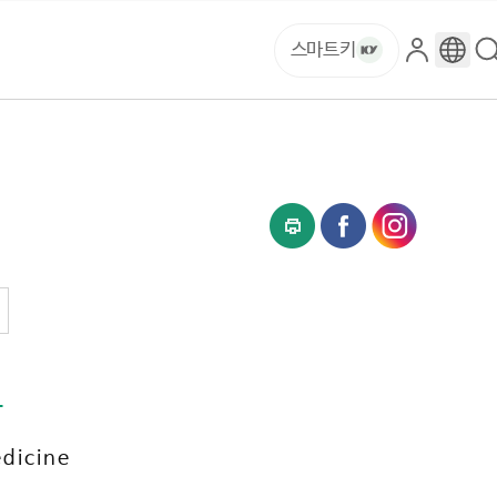
스마트키
로
구
그
글
인
번
역
과
dicine