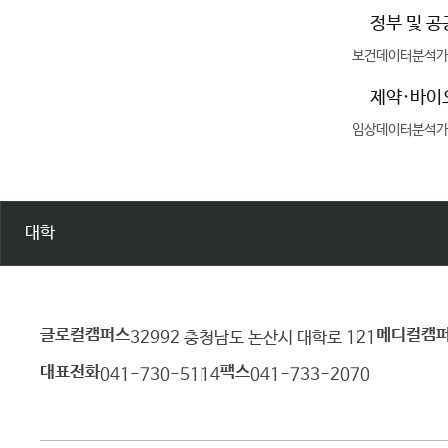
정부 및 
보건데이터분석가
제약·바이
임상데이터분석가
대학
글로컬캠퍼스
메디컬캠
건
32992 충청남도 논산시 대학로 121
양
대표전화
팩스
041-730-5114
041-733-2070
대
학
교