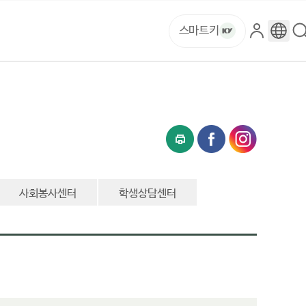
스마트키
로
구
그
글
인
번
역
사회봉사센터
학생상담센터