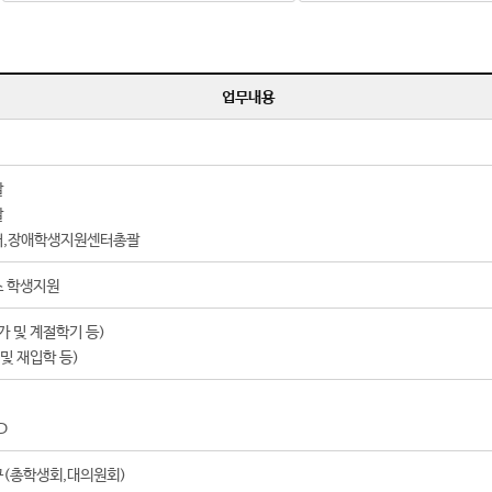
업무내용
괄
괄
터,장애학생지원센터총괄
 학생지원
 및 계절학기 등)
및 재입학 등)
D
(총학생회,대의원회)