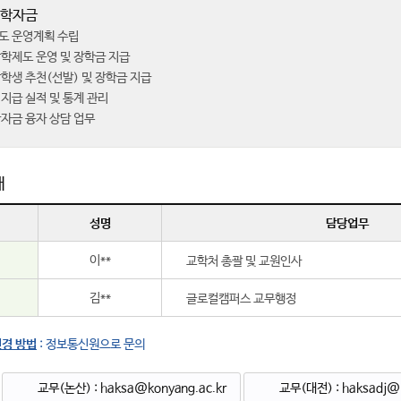
 학자금
도 운영계획 수립
장학제도 운영 및 장학금 지급
학생 추천(선발) 및 장학금 지급
지급 실적 및 통계 관리
학자금 융자 상담 업무
개
성명
담당업무
이**
교학처 총괄 및 교원인사
김**
글로컬캠퍼스 교무행정
변경 방법
: 정보통신원으로 문의
교무(논산) : haksa@konyang.ac.kr
교무(대전) : haksadj@k