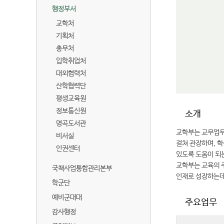
.
행정부서
교학처
기획처
총무처
입학취업처
대외협력처
산학협력단
평생교육원
정보통신원
소개
명곡도서관
교학부는 교무업무,
비서실
걸쳐 관장하며, 
인권센터
있도록 도움이 되
교학부는 교육의 
국책사업통합관리본부
인재로 성장하는데
학군단
예비군대대
주요업무
감사행정