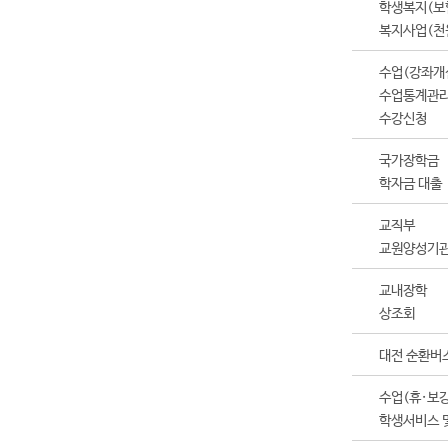
학생복지(보
복지사업(천
수업(강좌개설
수업통계관
수강신청
국가장학금
학자금 대출
교직부
교원양성기관
교내장학
상조회
대전 순환버
수업(휴·보강
학생서비스 