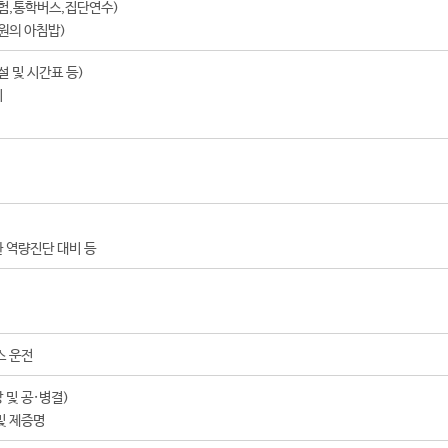
험,통학버스,집단연수)
원의 아침밥)
 및 시간표 등)
리
 역량진단 대비 등
스 운전
 및 공·병결)
및 제증명