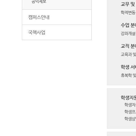
공익제보
교무 및
학적변동(
캠퍼스안내
수업 분
국책사업
강좌개설 
교직 분
교육과 및
학생 서
휴복학 및
학생지
학생자
학생프로
학생상벌