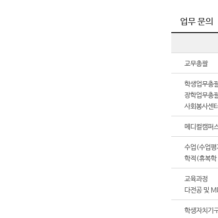
업무 문의
교무총괄
학생업무총
장학업무총
사회봉사센
메디컬캠퍼스
수업(수업평가
학적(휴복학 
교육과정
다전공 및 M
학생자치기구