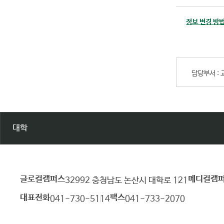
정보 변경 방
담당부서 :
대학
글로컬캠퍼스
메디컬캠
건
32992 충청남도 논산시 대학로 121
양
대표전화
팩스
041-730-5114
041-733-2070
대
학