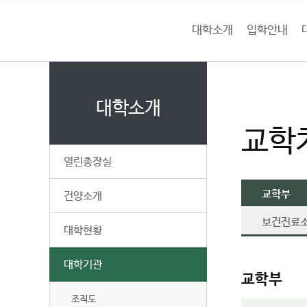
현
본문 바로가기
대메뉴 바로가기
하위메뉴 바로가기
재
대학소개
입학안내
페
건
이
홈
지
양
처음으로
대
페
는
이
대학소개
대
전
지
략
교학
메
학
기
뉴
열린총장실
획
경
교
로
팀
교학부
건양소개
페
이
보건진료소
대학현황
지
입
대학기관
니
교학부
다
조직도