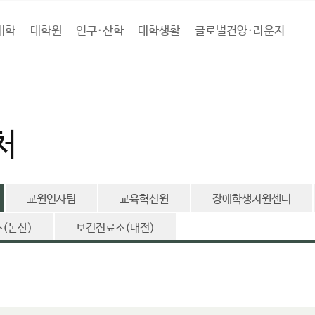
대학
대학원
연구·산학
대학생활
글로벌건양·라운지
학소개
대학기관
행정부서
교학처
교학부
처
교원인사팀
교육혁신원
장애학생지원센터
(논산)
보건진료소(대전)