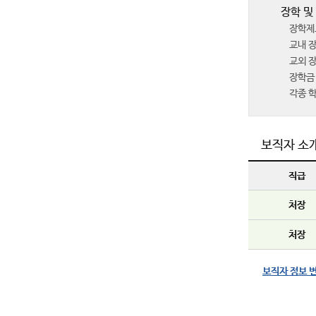
장학 및
장학제
교내 
교외 장
장학금 
각종 
보직자 소
직급
처장
처장
보직자 정보 